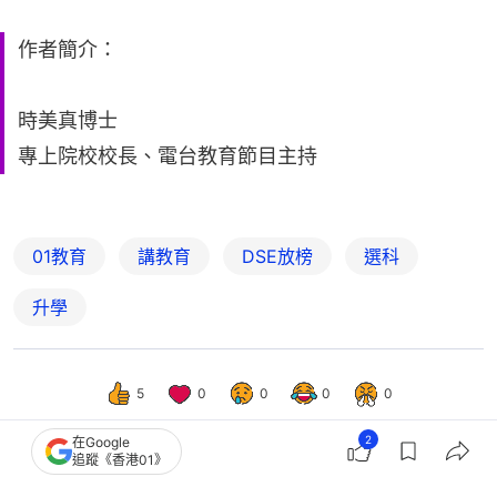
作者簡介：
時美真博士
專上院校校長、電台教育節目主持
01教育
講教育
DSE放榜
選科
升學
5
0
0
0
0
2
在Google
追蹤《香港01》
觀點
01觀點