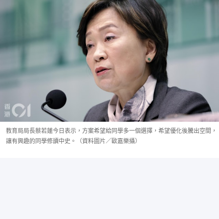
教育局局長蔡若蓮今日表示，方案希望給同學多一個選擇，希望優化後騰出空間，
讓有興趣的同學修讀中史。（資料圖片／歐嘉樂攝）