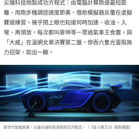
尖端科技炮製成功方程式：由電腦計算跑道最短距
離、用跑步機調控速度節奏、借助模擬器反覆在虛擬
賽道練習，幾乎閉上眼也知道何時加速、收油、入
彎、再領放，每次都叫麥坤等一眾過氣車王食塵，與
「大威」在溫網女單決賽第二盤，慘吞六隻光蛋般無
力招架，如出一轍。
新世代智能跑車，以最尖端科技泡製成功方程式。（《反斗車王3》預告擷圖）