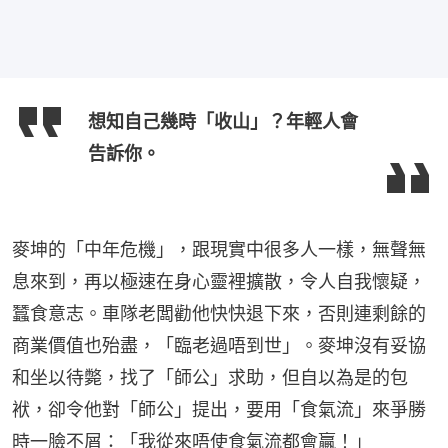
想知自己幾時「收山」？年輕人會
告訴你。
麥坤的「中年危機」，跟現實中很多人一樣，無聲無
息來到，再以極速在身心靈裡擴散，令人自我懷疑，
蠶食意志。車隊老闆勸他快快退下來，否則連剩餘的
商業價值也殆盡，「臨老過唔到世」。麥坤沒有妥協
和坐以待斃，找了「師公」求助，但自以為是的包
袱，卻令他對「師公」提出，要用「食氣流」來爭勝
時一臉不屑：「我從來唔使食氣流都會贏！」