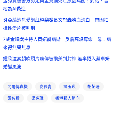
金秀賢被警方認定與金賽綸死亡原因無關！對話、音
檔為AI偽造
炎亞綸遭舊愛網紅耀樂發長文怒轟嗜血洗白 曾因拍
攝性愛片被判刑
7歲金鐘獎主持人黃婼馡病逝 反覆高燒奪命 母：病
來得無聲無息
鍾欣潼素顏吹頭片瘋傳被讚美到封神 無辜捲入蔡卓妍
婚變風波
閃電傳真機
麥長青
譚玉瑛
黎芷珊
黃智賢
梁詠琳
香港藝人動向