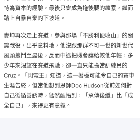
恃為資本的經驗，最後只會成為拖後腿的纏累，繼而
踏上自暴自棄的下坡道。
麥坤再次走上賽道，參與那場「不勝利便收山」的關
鍵戰役，出乎意料地，他沒跟那群不可一世的新世代
風頭躉鬥至最後，反而中途把機會讓給較他年輕，多
少年來渴望在賽道飛馳，卻一直只能擔當訓練員的
Cruz。「閃電王」知道，這一著極可能令自己的賽車
生涯告終，但當他想到恩師Doc Hudson從前如何對
自己循循善誘時，猛然醒悟到，「承傳後繼」比「成
全自己」，來得更有意義。