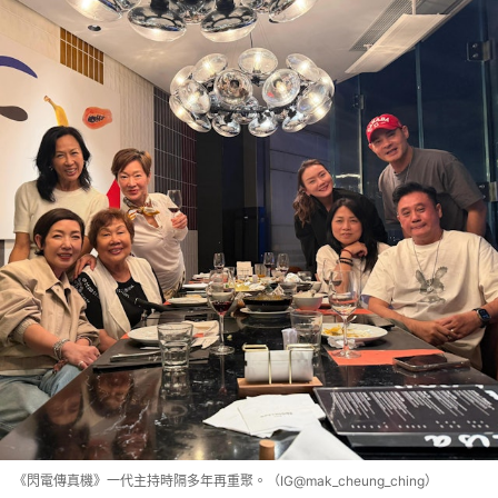
《閃電傳真機》一代主持時隔多年再重聚。（IG@mak_cheung_ching）