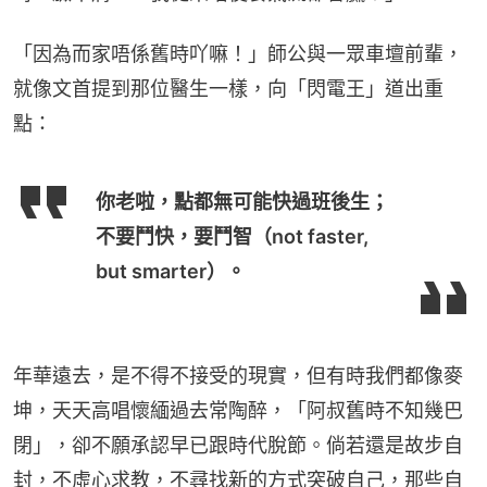
「因為而家唔係舊時吖嘛！」師公與一眾車壇前輩，
就像文首提到那位醫生一樣，向「閃電王」道出重
點：
你老啦，點都無可能快過班後生；
不要鬥快，要鬥智（not faster,
but smarter）。
年華遠去，是不得不接受的現實，但有時我們都像麥
坤，天天高唱懷緬過去常陶醉，「阿叔舊時不知幾巴
閉」，卻不願承認早已跟時代脫節。倘若還是故步自
封，不虛心求教，不尋找新的方式突破自己，那些自