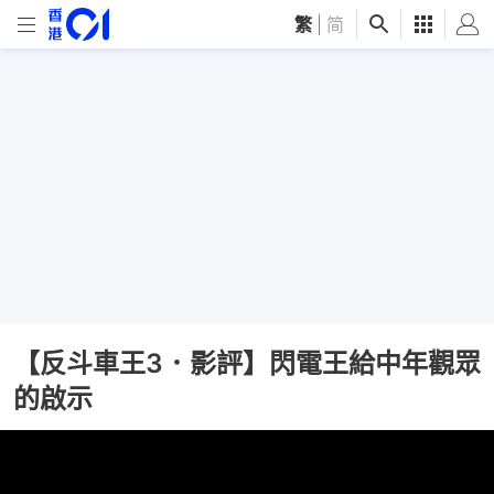
繁
|
简
【反斗車王3．影評】閃電王給中年觀眾
的啟示