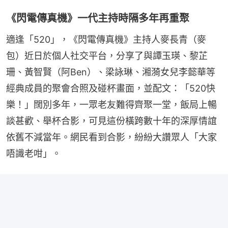
《閃電傳真機》一代主持時隔多年再重聚
適逢「520」，《閃電傳真機》主持人麥長青（麥
包）近日於個人社交平台，分享了與譚玉瑛、黎芷
珊、黃智賢（阿Ben）、梁詠琳、湘漪女兒李懿華等
經典成員的聚會合照及碰杯畫面，並配文：「520快
樂！」闊別多年，一眾老友難得齊聚一堂，飯局上暢
談甚歡、舉杯合影，可見這份橫跨數十年的深厚情誼
依舊不減當年。網民看到合影，紛紛大讚眾人「大家
唔識老咁」。