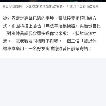
新世代智能跑車，以最尖端科技泡製成功方程式。（《反斗車王3》預告擷圖）
被外界斷定高峰已過的麥坤，嘗試接受相類訓練方
式，卻因科技上落伍（無法拿捏模擬器）與過份自負
（對訓練員說我食鹽多過你食米啦），狀態毫無寸
進。一眾老戰友同樣時不與我，一個二個「被退休」
遭車隊棄用。一名好友唏噓憶述昔日前輩寄語：