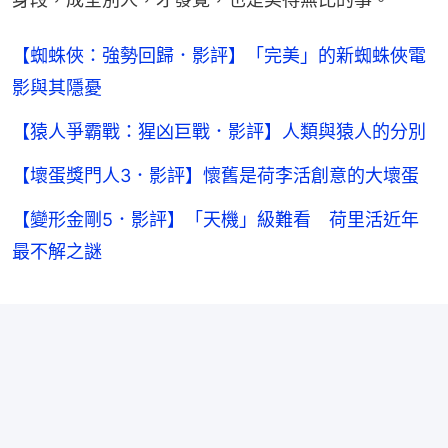
【蜘蛛俠：強勢回歸．影評】「完美」的新蜘蛛俠電
影與其隱憂
【猿人爭霸戰：猩凶巨戰．影評】人類與猿人的分別
【壞蛋獎門人3．影評】懷舊是荷李活創意的大壞蛋
【變形金剛5．影評】「天機」級難看 荷里活近年
最不解之謎