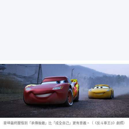
麥坤最終醒悟到「承傳後繼」比「成全自己」更有意義。（《反斗車王3》劇照）