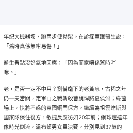
年紀大機器壞，跑兩步便拗柴。在診症室跟醫生說：
「舊時真係無咁易傷！」
醫生帶點沒好氣地回應：「因為而家唔係舊時吖
嘛。」
老，是否一定不中用？劉備麾下的老黃忠，古稀之年
仍一夫當關，定軍山之戰斬殺曹魏悍將夏侯淵；綠茵
場上，快將不惑的意國鋼門保方，繼續為祖雲達斯與
國家隊保住後方，敏捷反應彷如20年前；網球壇這年
像時光倒流，溫布頓男女單決賽，分別見到37歲的