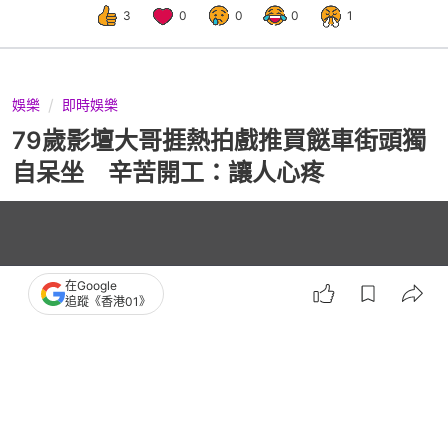
3
0
0
0
1
娛樂
即時娛樂
79歲影壇大哥捱熱拍戲推買餸車街頭獨
自呆坐 辛苦開工：讓人心疼
在Google
追蹤《香港01》
播
放
0:47
總