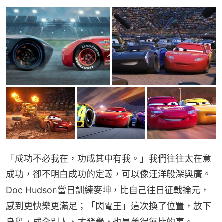
「成功不必我在，功成其中有我。」我們往往太在意
成功，卻不明白成功的定義，可以像汪洋般深與廣。
Doc Hudson當日訓練麥坤，比自己往日征戰掄元，
感到更快樂更滿足；「閃電王」這次換了位置，放下
身段，成全別人，才發覺，也是美得無比的事。