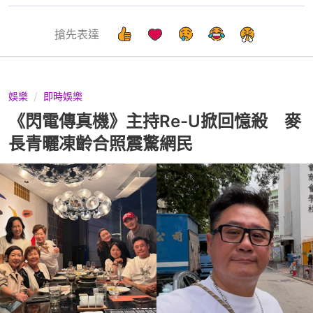
搶先表達
娛樂
即時娛樂
《閃電傳真機》主持Re-U掀回憶殺 麥
長青曬凍齡合照震驚網民