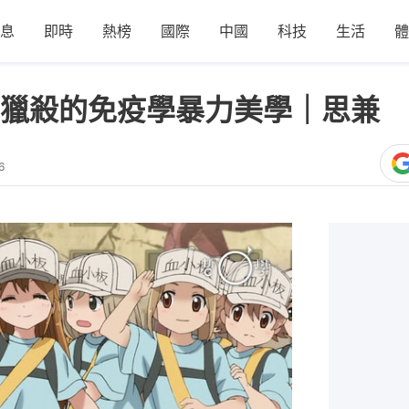
息
即時
熱榜
國際
中國
科技
生活
體
獵殺的免疫學暴力美學｜思兼
6