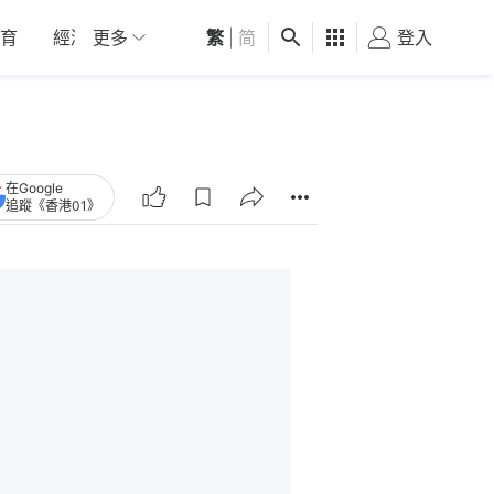
育
經濟
更多
01深圳
繁
觀點
|
简
健康
好食玩飛
登入
女
在Google
追蹤《香港01》