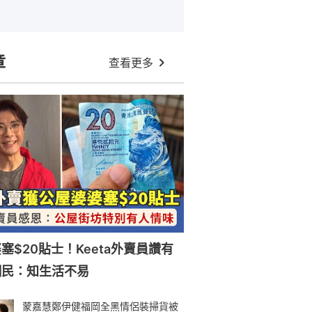
章
查看更多
塞$20貼士！Keeta外賣員讚有
網民：知生活不易
蒙嘉慧鄭伊健福岡全黑情侶裝掃貨被