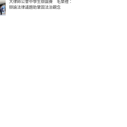
大律師公會中學生辯論賽 毛樂禮：
辯論法律議題助鞏固法治觀念