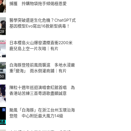
捕獲 拎購物袋拖手傾偈極恩愛
醫學突破還是生化危機？ChatGPT式
基因模型Evo寫出16款新型病毒！
:28
日本櫻島火山爆發濃煙直衝2200米
鹿兒島上空一片灰暗｜有片
白海豚登陸前風雨襲滬 多地水浸嚴
重｢變海｣ 雨水倒灌商鋪｜有片
:50
陳粒十週年巡迴演唱會紅館首唱 為
香港站苦練三首粵語歌盡顯誠意
颱風「白海豚」在浙江台州玉環沿海
登陸 中心附近最大風力14級