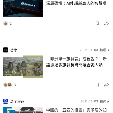
深層恐懼：AI能超越真人的智慧嗎
2
哲學
2022-04-03
精選 ★
「非洲單一族群論」成舊說？ 新
證據揭多族群長時間混合誕人類
8
深度報道
2021-12-03
精選 ★
中國的「五四的怪圈」與矛盾的知