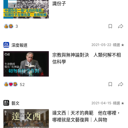
識份子
3
深度報道
2021-05-22
精選 ★
宗教與無神論對決 人類何解不相
信科學
52
藝文
2021-04-15
精選 ★
達文西｜天才的典範 他在哪裡，
哪裡就是文藝復興｜人與物