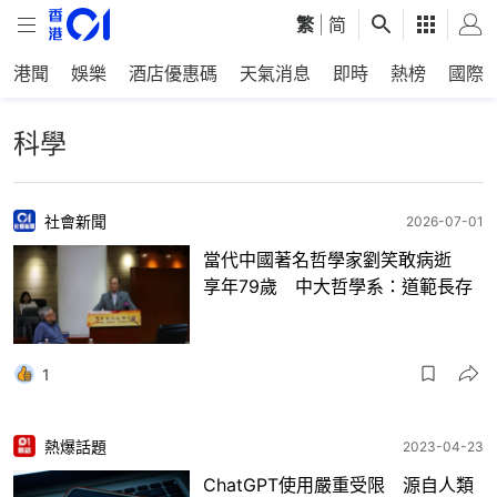
繁
|
简
港聞
娛樂
酒店優惠碼
天氣消息
即時
熱榜
國際
科學
社會新聞
2026-07-01
當代中國著名哲學家劉笑敢病逝
享年79歲 中大哲學系：道範長存
1
熱爆話題
2023-04-23
ChatGPT使用嚴重受限 源自人類