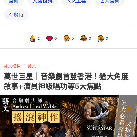
藝術
文藝復興
人文主義
古典藝術
在與時
2
0
0
0
0
藝文格物
藝文
萬世巨星｜音樂劇首登香港！猶大角度
敘事+演員神級唱功等5大焦點