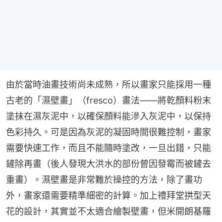
由於當時油畫技術尚未成熟，所以畫家只能採用一種
古老的「濕壁畫」（fresco）畫法——將乾顏料粉末
塗抹在濕灰泥中，以確保顏料能滲入灰泥中，以保持
色彩持久。可是因為灰泥的凝固時間很難控制，畫家
需要快速工作，而且不能隨時塗改，一旦出錯，只能
鏟除再畫（後人發現大洪水的部份曾因發霉而被鏟去
重畫）。濕壁畫是非常難於操控的方法，除了畫功
外，畫家還需要精準細密的計算。加上禮拜堂拱型天
花的設計，其實並不太適合繪製壁畫，但米開朗基羅