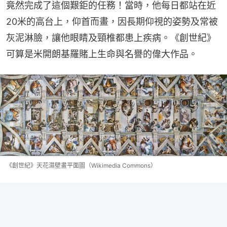
竟然完成了這個艱鉅的任務！當時，他每日都站在近
20米的高台上，仰首而畫，因長期仰視的姿勢及常被
灰泥淋臉，讓他眼睛及頸椎都患上疾病。《創世紀》
可算是米開朗基羅賭上生命與名譽的偉大作品。
《創世紀》天花濕壁畫平面圖（Wikimedia Commons）