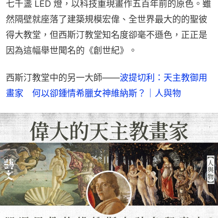
七千盞 LED 燈，以科技重現畫作五百年前的原色。雖
然隔壁就座落了建築規模宏偉、全世界最大的的聖彼
得大教堂，但西斯汀教堂知名度卻毫不遜色，正正是
因為這幅舉世聞名的《創世紀》。
西斯汀教堂中的另一大師——
波提切利：天主教御用
畫家　何以卻鍾情希臘女神維納斯？｜人與物