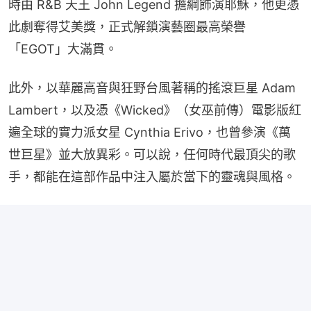
時由 R&B 天王 John Legend 擔綱飾演耶穌，他更憑
此劇奪得艾美獎，正式解鎖演藝圈最高榮譽
「EGOT」大滿貫。
此外，以華麗高音與狂野台風著稱的搖滾巨星 Adam 
Lambert，以及憑《Wicked》（女巫前傳）電影版紅
遍全球的實力派女星 Cynthia Erivo，也曾參演《萬
世巨星》並大放異彩。可以說，任何時代最頂尖的歌
手，都能在這部作品中注入屬於當下的靈魂與風格。