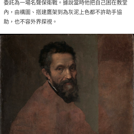
委託為一場名聲保衛戰。據說當時他把自己困在教堂
內，由構圖、搭建鷹架到為灰泥上色都不許助手協
助，也不容外界探視。