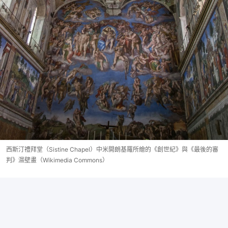
西斯汀禮拜堂（Sistine Chapel）中米開朗基羅所繪的《創世紀》與《最後的審
判》濕壁畫（Wikimedia Commons）