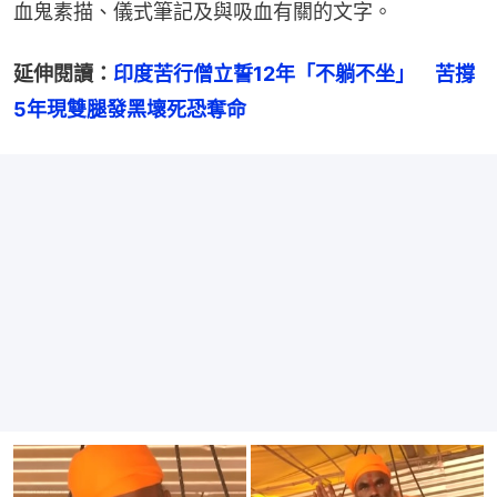
血鬼素描、儀式筆記及與吸血有關的文字。
延伸閱讀：
印度苦行僧立誓12年「不躺不坐」　苦撐
5年現雙腿發黑壞死恐奪命