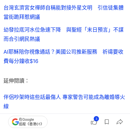
台灣玄濟宮女禪師自稱能對接外星文明 引信徒集體
當街跪拜惹網議
幼發拉底河水位急速下降 與聖經「末日預言」不謀
而合引網民熱議
AI耶穌陪你視像通話？美國公司推新服務 祈禱要收
費每分鐘收$16
延伸閱讀：
伴侶吵架時這些話最傷人 專家警告可能成為離婚導火
線
3
在Google
英國61歲「電音阿嬤」爆紅 離婚後瘋跑夜店、月月參
追蹤《香港01》