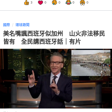
3
0
0
0
0
國際
環球趣聞
美名嘴諷西班牙似加州 山火非法移民
皆有 全民講西班牙話｜有片