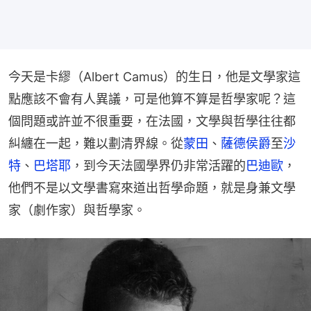
今天是卡繆（Albert Camus）的生日，他是文學家這
點應該不會有人異議，可是他算不算是哲學家呢？這
個問題或許並不很重要，在法國，文學與哲學往往都
糾纏在一起，難以劃清界線。從
蒙田
、
薩德侯爵
至
沙
特
、
巴塔耶
，到今天法國學界仍非常活躍的
巴迪歐
，
他們不是以文學書寫來道出哲學命題，就是身兼文學
家（劇作家）與哲學家。