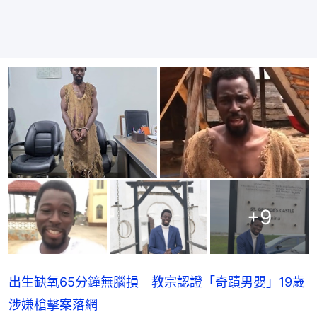
+
9
出生缺氧65分鐘無腦損 教宗認證「奇蹟男嬰」19歲
涉嫌槍擊案落網