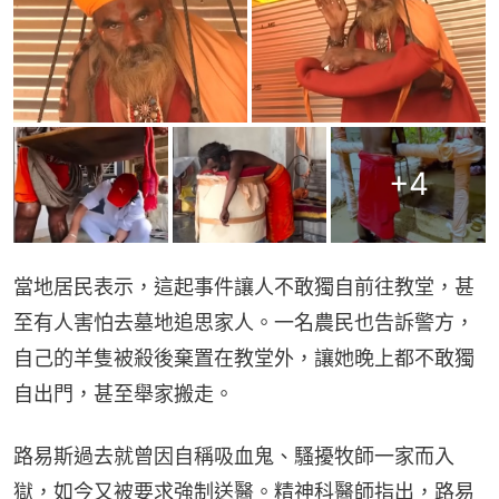
+
4
當地居民表示，這起事件讓人不敢獨自前往教堂，甚
至有人害怕去墓地追思家人。一名農民也告訴警方，
自己的羊隻被殺後棄置在教堂外，讓她晚上都不敢獨
自出門，甚至舉家搬走。
路易斯過去就曾因自稱吸血鬼、騷擾牧師一家而入
獄，如今又被要求強制送醫。精神科醫師指出，路易