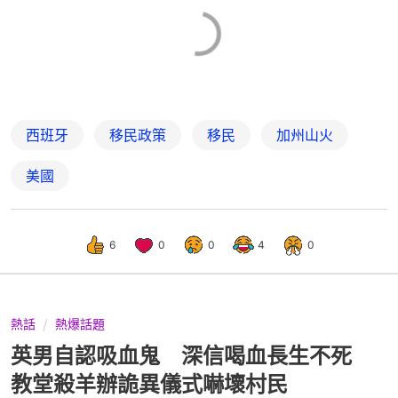
西班牙
移民政策
移民
加州山火
美國
6
0
0
4
0
熱話
熱爆話題
英男自認吸血鬼 深信喝血長生不死
教堂殺羊辦詭異儀式嚇壞村民