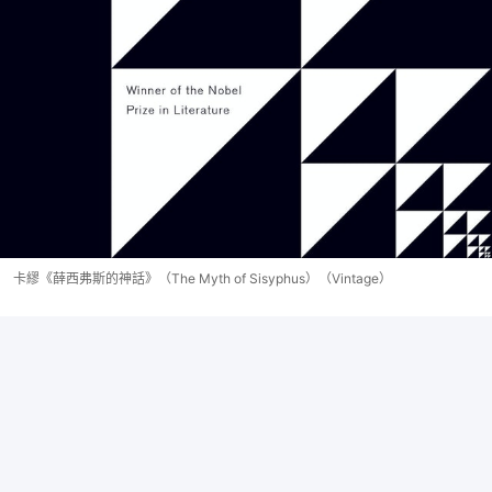
卡繆《薛西弗斯的神話》（The Myth of Sisyphus）（Vintage）