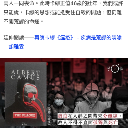
兩人一同喪命。此時卡繆正值46歲的壯年，我們或許
只能說，卡繆的思想或能抵受住自殺的問題，但仍離
不開荒謬的命運。
延伸閱讀——
再讀卡繆《瘟疫》：疾病是荒謬的隱喻
｜胡雅雯