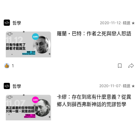
哲學
2020-11-12
精選 ★
羅蘭・巴特：作者之死與戀人恕語
1
哲學
2020-11-07
精選 ★
卡繆：存在到底有什麼意義？從異
鄉人到薛西弗斯神話的荒謬哲學
3