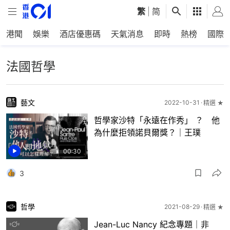
繁
|
简
港聞
娛樂
酒店優惠碼
天氣消息
即時
熱榜
國際
法國哲學
藝文
2022-10-31
精選 ★
哲學家沙特「永遠在作秀」 ？ 他
為什麼拒領諾貝爾獎？｜王璞
00:30
3
哲學
2021-08-29
精選 ★
Jean-Luc Nancy 紀念專題｜非