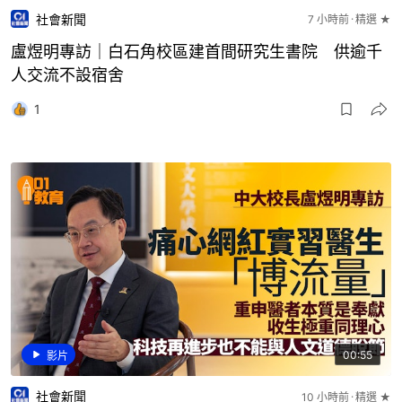
社會新聞
7 小時前
精選 ★
盧煜明專訪｜白石角校區建首間研究生書院 供逾千
人交流不設宿舍
1
00:55
影片
社會新聞
10 小時前
精選 ★