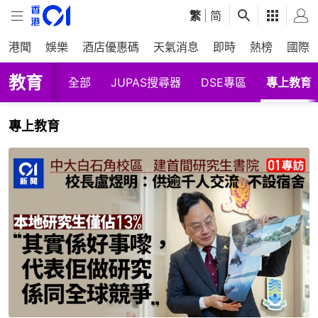
繁
|
简
港聞
娛樂
酒店優惠碼
天氣消息
即時
熱榜
國際
教育
全部
JUPAS搜尋器
DSE專區
專上教育
專上教育