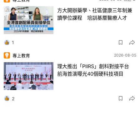
方大開辦藥學、社區健康三年制兼
讀學位課程 培訓基層醫療人才
1
專上教育
2026-08-05
理大推出「PIIRS」創科對接平台
前海首演曝光40個硬科技項目
2
專上教育
2026-08-05
科大舉辦蘇士澍《漢字頌》書法
展 35幅墨寶首度在港亮相勉勵師