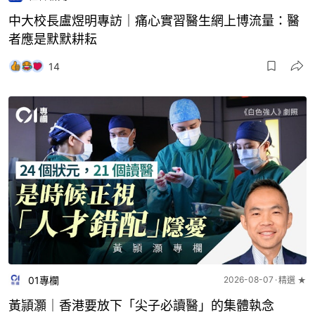
中大校長盧煜明專訪｜痛心實習醫生網上博流量：醫
者應是默默耕耘
14
01專欄
2026-08-07
精選 ★
黃頴灝｜香港要放下「尖子必讀醫」的集體執念