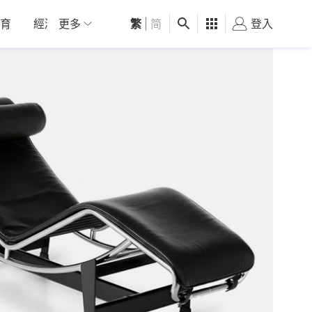
育
經濟
更多
01深圳
繁
觀點
|
简
健康
好食玩飛
登入
女