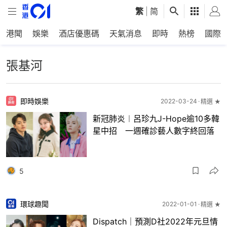
繁
|
简
港聞
娛樂
酒店優惠碼
天氣消息
即時
熱榜
國際
張基河
即時娛樂
2022-03-24
精選 ★
新冠肺炎︱呂珍九J-Hope逾10多韓
星中招 一週確診藝人數字終回落
5
環球趣聞
2022-01-01
精選 ★
Dispatch｜預測D社2022年元旦情