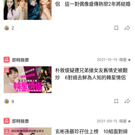
侶 這一對偶像盛傳熱戀2年將結婚
2
即時娛樂
2021-10-15
精選 ★
朴敘俊疑遭兄弟搶女友舊情史被翻
炒 6對過去鮮為人知的韓星情侶
9
即時娛樂
2021-09-15
精選 ★
玄彬孫藝珍孖住上榜 10組面對緋