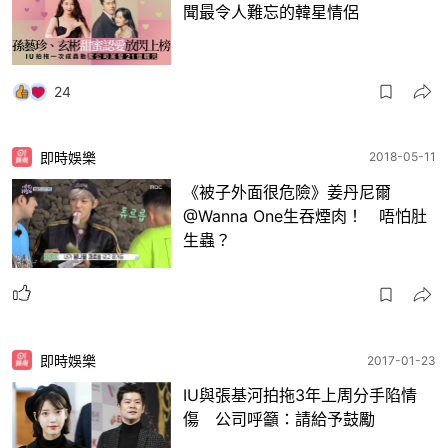
聞最令人難忘的韓星情侶
24
即時娛樂
2018-05-11
《被子外面很危險》姜丹尼爾
@Wanna One生吞煙肉！ 唔怕肚
生蟲？
即時娛樂
2017-01-23
IU與張基河拍拖3年上周分手陷情
傷 公司呼籲：請給予鼓勵