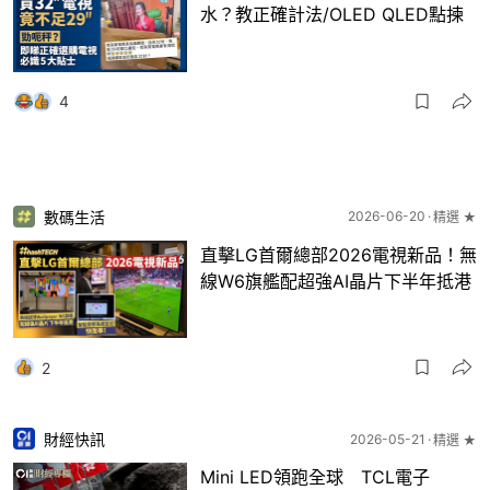
水？教正確計法/OLED QLED點揀
4
數碼生活
2026-06-20
精選 ★
直擊LG首爾總部2026電視新品！無
線W6旗艦配超強AI晶片下半年抵港
2
財經快訊
2026-05-21
精選 ★
Mini LED領跑全球 TCL電子