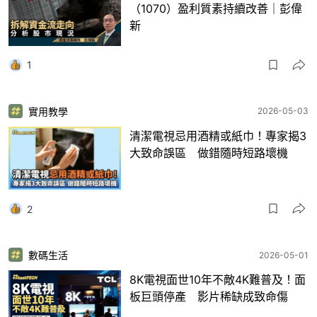
（1070）盈利質素持續改善｜彭偉
新
1
實用教學
2026-05-03
清潔電視忌用酒精或紙巾！專家揭3
大致命誤區 做錯隨時短路壞機
2
數碼生活
2026-05-01
8K電視面世10年不敵4K難普及！面
板巨頭停產 影片稀缺成致命傷