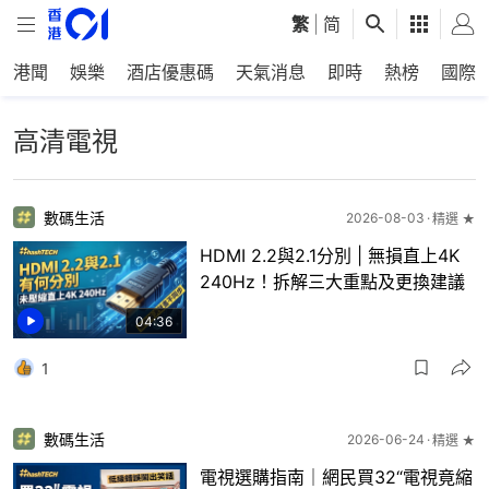
繁
|
简
港聞
娛樂
酒店優惠碼
天氣消息
即時
熱榜
國際
高清電視
數碼生活
2026-08-03
精選 ★
HDMI 2.2與2.1分別 | 無損直上4K
240Hz！拆解三大重點及更換建議
04:36
1
數碼生活
2026-06-24
精選 ★
電視選購指南｜網民買32“電視竟縮