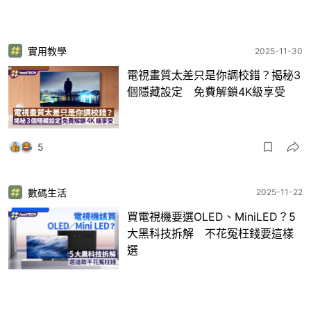
實用教學
2025-11-30
電視畫質太差只是你調校錯？揭秘3
個隱藏設定 免費解鎖4K級享受
5
數碼生活
2025-11-22
買電視機要選OLED、MiniLED？5
大黑科技拆解 不花冤枉錢要這樣
選
13