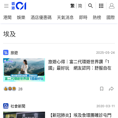
繁
|
简
港聞
娛樂
酒店優惠碼
天氣消息
即時
熱榜
國際
埃及
旅遊
2025-05-24
旅遊心得｜富二代環遊世界讚「1
國」最好玩 網友認同：舒服自在
28
社會新聞
2020-03-11
【新冠肺炎】埃及食環團確診屯門