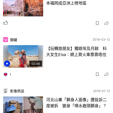
本福岡成亞洲上榜地區
開罐
2019-03-12
【玩轉旅朋友】獨遊埃及月餘 科
大女生Elsa：網上買火車票靠唔住
02:46
1
影像熱話
2019-01-12
河北山寨「獅身人面像」遭投訴二
度被拆 變身「噴水鹿頭獅身」？