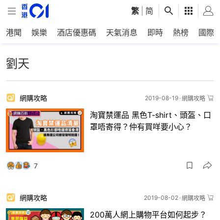
繁
|
简
港聞
娛樂
酒店優惠碼
天氣消息
即時
熱榜
國際
劉天
網購攻略
2019-08-19
網購攻略
淘寶禁運品 黑色T-shirt、頭盔、口
罩唔寄得？仲有買咩要小心？
7
網購攻略
2019-08-02
網購攻略
200萬人網上購物平台如何起步？