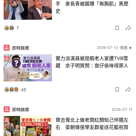
手 麥長青被踢爆「無胸肌」黑歷
史
7
即時娛樂
2026-07-13
精選 ★
實力派演員被屈蝦老人家遭TVB雪
藏 余子明質問：衰仔係咪得罪人
45
即時娛樂
2026-07-11
曾志偉北上做老闆紅顏知己伴隨左
右 梁朝偉張學友群星送花籃祝賀