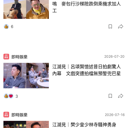
鳴 麥包行沙梯險跌倒乘機求加人
工
6
即時娛樂
2026-07-20
江湖見｜呂頌賢憶述昔日拍劇驚人
內幕 文戲突遭拍檔無預警兜巴星
3
即時娛樂
2026-07-16
江湖見｜樊少皇少林寺騷神勇身