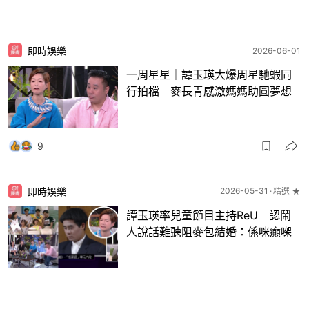
即時娛樂
2026-06-01
一周星星｜譚玉瑛大爆周星馳蝦同
行拍檔 麥長青感激媽媽助圓夢想
9
即時娛樂
2026-05-31
精選 ★
譚玉瑛率兒童節目主持ReU 認鬧
人說話難聽阻麥包結婚：係咪癲㗎
14