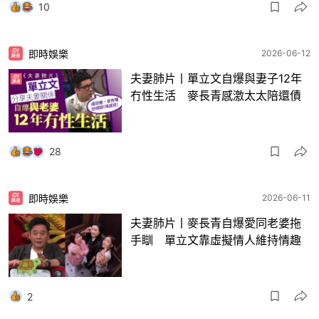
10
即時娛樂
2026-06-12
夫妻肺片丨單立文自爆與妻子12年
冇性生活 麥長青感激太太陪還債
28
即時娛樂
2026-06-11
夫妻肺片丨麥長青自爆愛同老婆拖
手瞓 單立文靠虛擬情人維持情趣
2