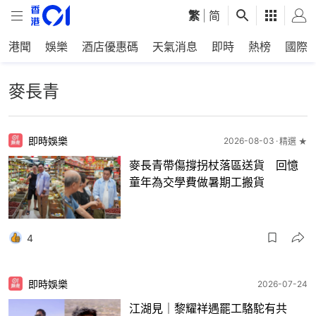
繁
|
简
港聞
娛樂
酒店優惠碼
天氣消息
即時
熱榜
國際
麥長青
即時娛樂
2026-08-03
精選 ★
麥長青帶傷撐拐杖落區送貨 回憶
童年為交學費做暑期工搬貨
4
即時娛樂
2026-07-24
江湖見｜黎耀祥遇罷工駱駝有共