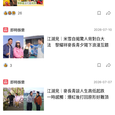
26
即時娛樂
2026-07-10
江湖見｜米雪自揭驚人背對白大
法 黎耀祥麥長青夕陽下浪漫互餵
3
即時娛樂
2026-07-07
江湖見｜麥長青談人生高低起跌
一時感觸：爆紅後打回原形好難頂