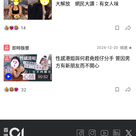
大解放 網民大讚：有女人味
14
即時娛樂
2024-12-20
精選 ★
性感港姐與何君堯姪仔分手 曾因男
方有新朋友而不開心
00:52
32