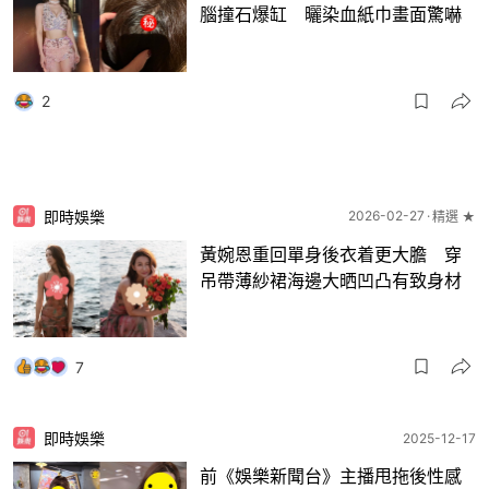
腦撞石爆缸 曬染血紙巾畫面驚嚇
2
即時娛樂
2026-02-27
精選 ★
黃婉恩重回單身後衣着更大膽 穿
吊帶薄紗裙海邊大晒凹凸有致身材
7
即時娛樂
2025-12-17
前《娛樂新聞台》主播甩拖後性感