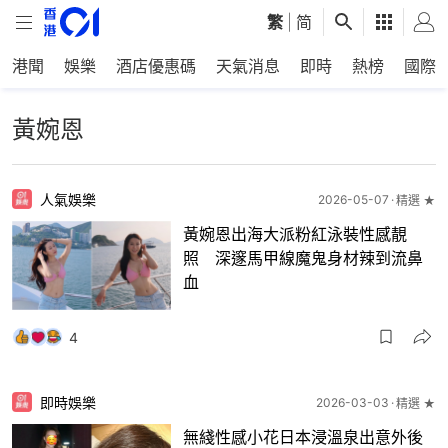
繁
|
简
港聞
娛樂
酒店優惠碼
天氣消息
即時
熱榜
國際
黃婉恩
人氣娛樂
2026-05-07
精選 ★
黃婉恩出海大派粉紅泳裝性感靚
照 深邃馬甲線魔鬼身材辣到流鼻
血
4
即時娛樂
2026-03-03
精選 ★
無綫性感小花日本浸溫泉出意外後