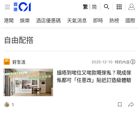
繁
|
简
港聞
娛樂
酒店優惠碼
天氣消息
即時
熱榜
國際
自由配搭
好生活
2025-12-10
特約內容
搵唔到啱位又啱款嘅傢俬？現成傢
俬都可「任意改」貼近訂造級體驗
1