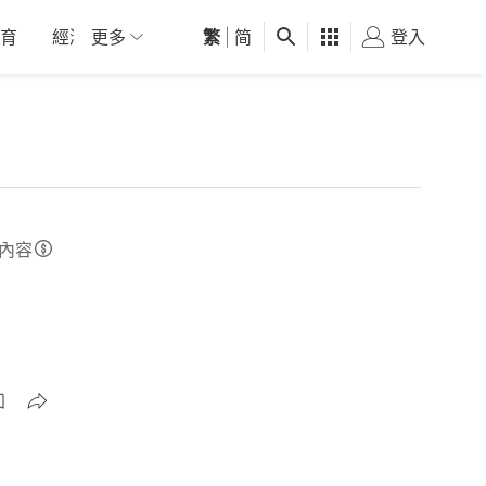
育
經濟
更多
01深圳
繁
觀點
|
简
健康
好食玩飛
登入
女
內容