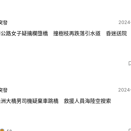
2024
突發
門公路女子疑擒欄墮橋 撞樹枝再跌落引水道 昏迷送院
2024
突發
船洲大橋男司機疑棄車跳橋 救援人員海陸空搜索