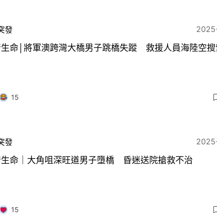
2025
突發
惜生命│將軍澳跨灣大橋男子跳橋失蹤 救援人員海陸空搜
15
2025
突發
惜生命｜大角咀深旺道男子墮橋 昏迷送院搶救不治
15