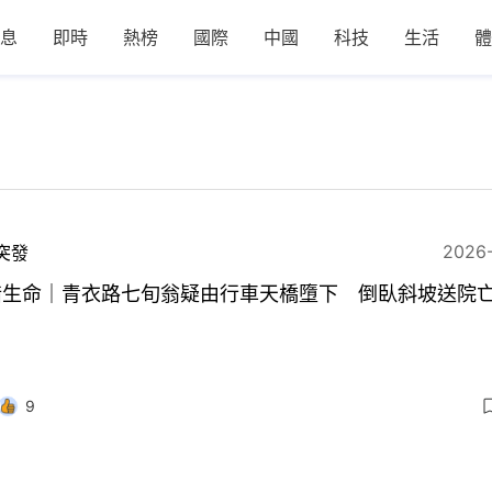
息
即時
熱榜
國際
中國
科技
生活
體
2026
突發
惜生命｜青衣路七旬翁疑由行車天橋墮下 倒臥斜坡送院
9