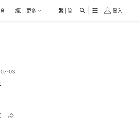
育
經濟
更多
01深圳
繁
觀點
|
简
健康
好食玩飛
登入
女
-07-03
亡