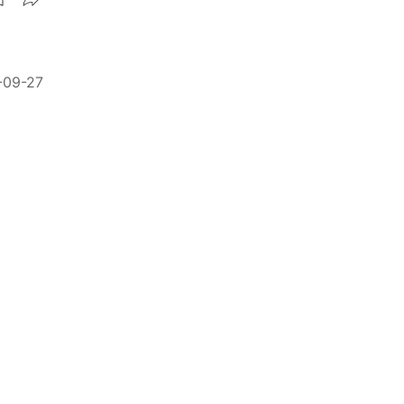
-09-27
治
精選 ★
空搜索