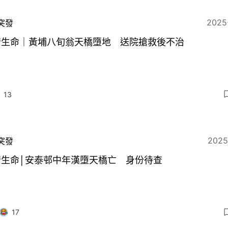
2025
突發
惜生命｜黃埔八旬翁天橋墮地 送院搶救後不治
13
2025
突發
惜生命│安泰邨中年漢墮天橋亡 身份待查
17