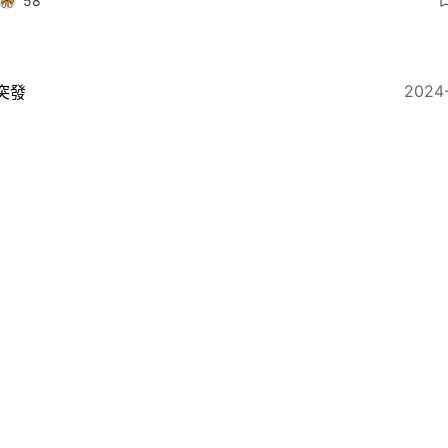
58
2024
突發
惜生命｜汀九橋跳橋男司機 深井海面載浮載沉 當場不
19
2024-09-26
突發
惜生命｜汀九橋私家車停路肩 司機不知所終 人員海陸