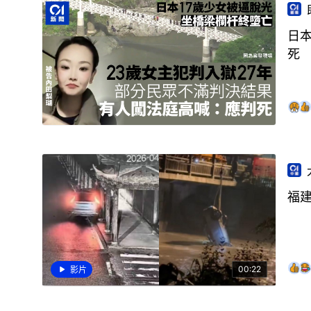
日
死
福建
00:22
影片