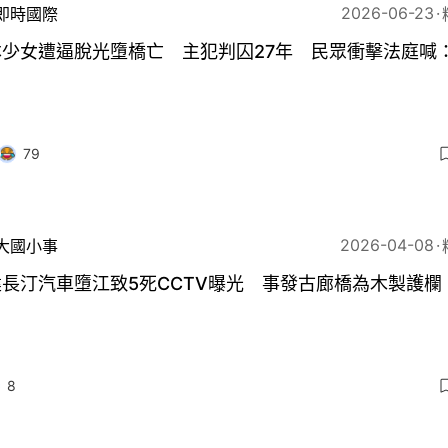
2026-06-23
即時國際
本少女遭逼脫光墮橋亡 主犯判囚27年 民眾衝擊法庭喊
79
2026-04-08
大國小事
長汀汽車墮江致5死CCTV曝光 事發古廊橋為木製護欄
8