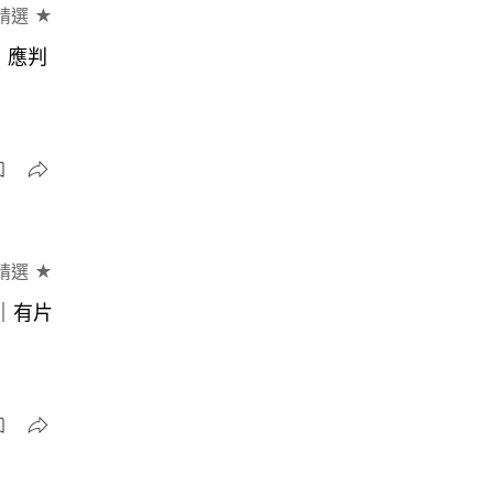
精選 ★
：應判
精選 ★
｜有片