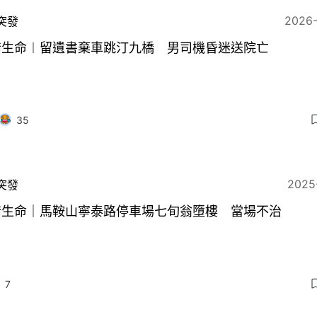
2026
突發
惜生命︱留遺書棄車跳汀九橋 男司機昏迷送院亡
35
2025
突發
惜生命｜馬鞍山寧泰路停車場七旬翁墮樓 當場不治
7