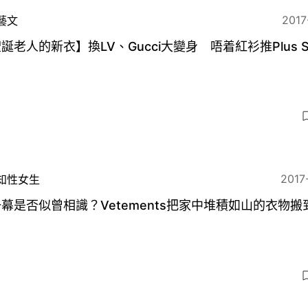
2017
藝文
誕老人的新衣】換LV、Gucci大變身 唔着紅衫推Plus S
2017
知性女生
幕是否似曾相識？Vetements把家中堆積如山的衣物搬