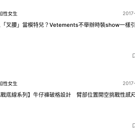
2017
知性女生
「叉腰」當模特兒？Vetements不舉辦時裝show一樣
2017
知性女生
挑戰底線系列】牛仔褲破格設計 臂部位置開空挑戰性感