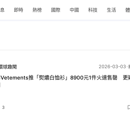
息
即時
熱榜
國際
中國
科技
生活
體
2026-03-03
環球趣聞
Vetements推「熨燶白恤衫」8900元1件火速售罄 
創
3