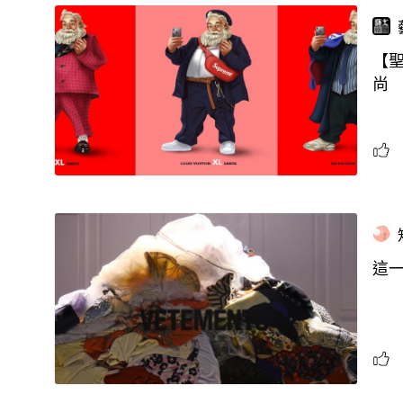
【聖
尚
這一