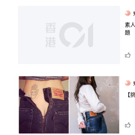
素人
題
【