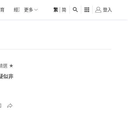
育
經濟
更多
01深圳
繁
觀點
|
简
健康
好食玩飛
登入
女
精選 ★
更疑似非