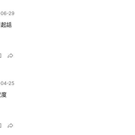
-06-29
引起話
-04-25
尺度