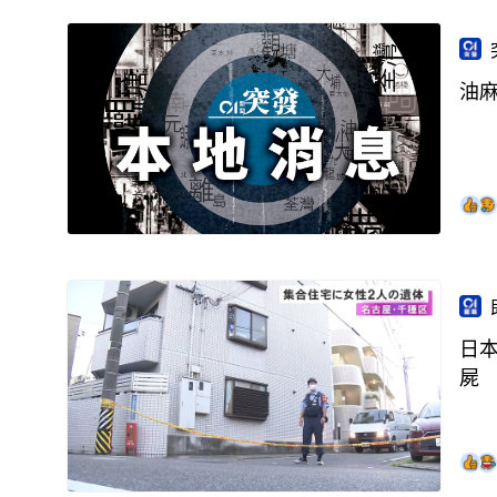
油
日
屍