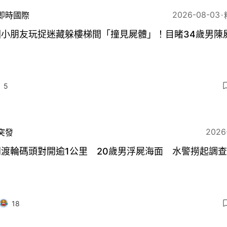
2026-08-03
即時國際
國小朋友玩捉迷藏躲樓梯間「撞見屍體」！目睹34歲男陳
5
2026
突發
渡輪碼頭對開逾1公里 20歲男浮屍海面 水警撈起調查
18