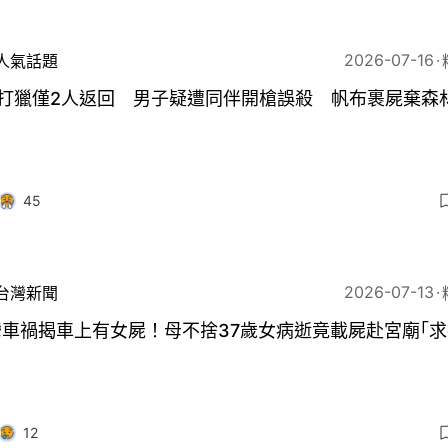
2026-07-16
人氣話題
人打獵僅2人返回 男子疑遭同伴開槍誤殺 帆布裹屍棄森
45
2026-07-13
台灣新聞
車禍揭車上有女屍！母不捨37歲女病逝竟載屍赴宮廟｢
12