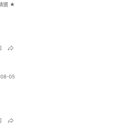
精選 ★
-08-05