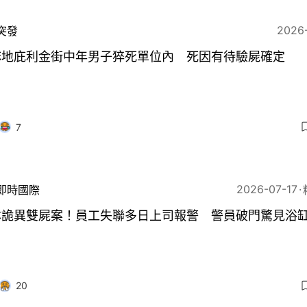
2026
突發
麻地庇利金街中年男子猝死單位內 死因有待驗屍確定
7
2026-07-17
即時國際
本詭異雙屍案！員工失聯多日上司報警 警員破門驚見浴缸
20