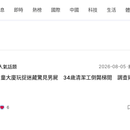
息
即時
熱榜
國際
中國
科技
生活
體
2026-08-05
人氣話題
男童大廈玩捉迷藏驚見男屍 34歲清潔工倒斃梯間 調查
6