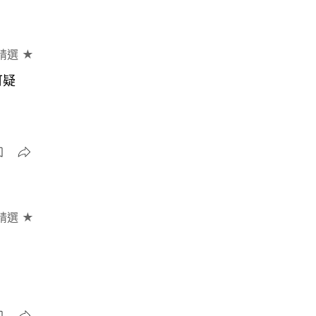
精選 ★
可疑
精選 ★