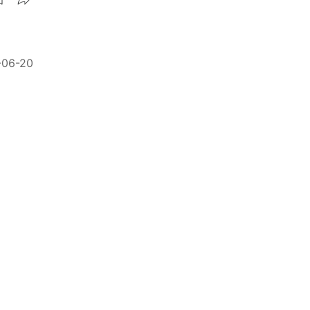
-06-20
-06-18
因待查