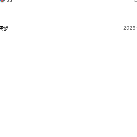
25
2026
突發
門蝴蝶邨女子倒斃家中 朋友揭發惜太遲
26
2026
突發
軍澳寶盈花園五旬漢倒斃單位 母親報警惜太遲 事主死