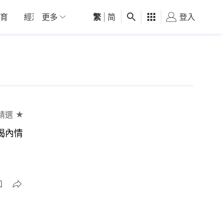
育
經濟
更多
01深圳
繁
觀點
|
简
健康
好食玩飛
登入
女
精選 ★
揭內情