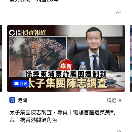
議題
港聞
精選 ★
太子集團陳志調查・專頁｜電騙首腦遭英美制
裁 揭香港關鍵角色