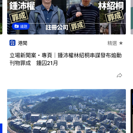
議題
港聞
精選 ★
立場新聞案・專頁｜鍾沛權林紹桐串謀發布煽動
刊物罪成 鍾囚21月