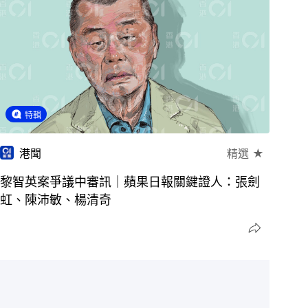
特輯
港聞
精選 ★
黎智英案爭議中審訊｜蘋果日報關鍵證人：張劍
虹、陳沛敏、楊清奇