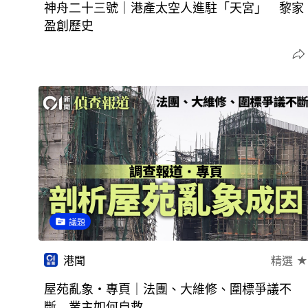
神舟二十三號｜港產太空人進駐「天宮」 黎家
盈創歷史
議題
港聞
精選 ★
屋苑亂象・專頁｜法團、大維修、圍標爭議不
斷 業主如何自救