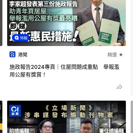
特輯
港聞
精選 ★
施政報告2024專頁｜住屋問題成重點 舉報濫
用公屋有獎賞！