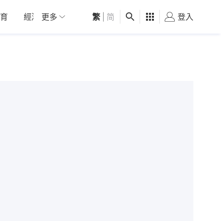
育
經濟
更多
01深圳
繁
觀點
|
简
健康
好食玩飛
登入
女