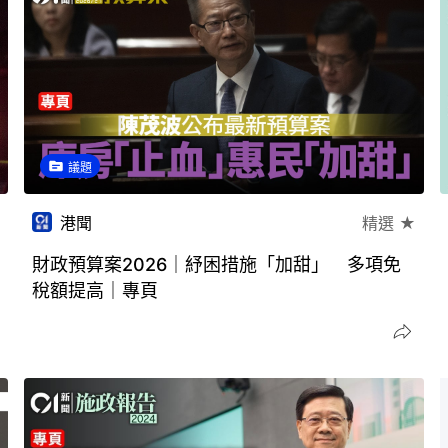
議題
港聞
精選 ★
財政預算案2026｜紓困措施「加甜」 多項免
稅額提高｜專頁