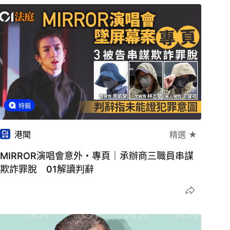
特輯
港聞
精選 ★
MIRROR演唱會意外・專頁｜承辦商三職員串謀
欺詐罪脫 01解讀判辭