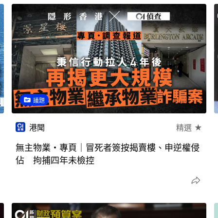
議題
港聞
精選 ★
無主物業・專頁｜冒死者簽按揭賣樓、申逆權侵
佔 拘捕四年未檢控