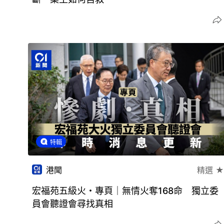
特輯
港聞
精選 ★
宏福苑五級火・專頁｜無情火奪168命 獨立委
員會聽證會尋找真相