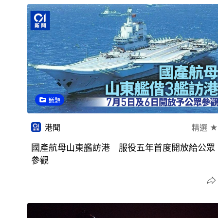
議題
港聞
精選 ★
國產航母山東艦訪港 服役五年首度開放給公眾
參觀