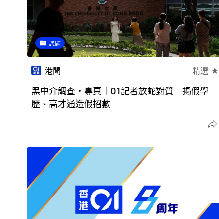
議題
港聞
精選 ★
黑中介調查・專頁｜01記者放蛇對質 揭假學
歷、高才通造假招數