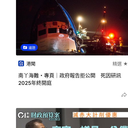
議題
港聞
精選 ★
南丫海難・專頁｜政府報告拒公開 死因研訊
2025年終開庭