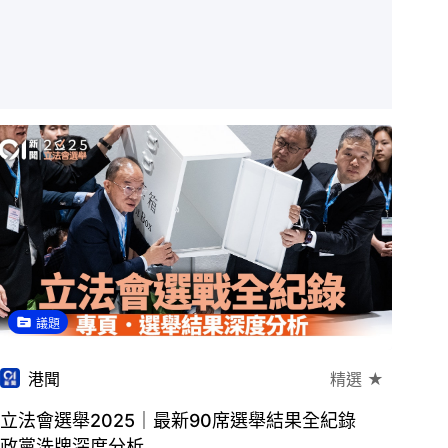
議題
港聞
精選 ★
立法會選舉2025｜最新90席選舉結果全紀錄
政黨洗牌深度分析