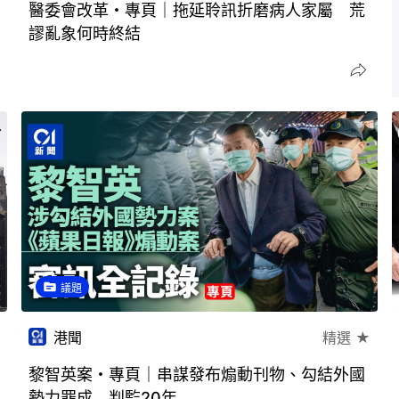
醫委會改革・專頁｜拖延聆訊折磨病人家屬 荒
謬亂象何時終結
議題
港聞
精選 ★
黎智英案・專頁｜串謀發布煽動刊物、勾結外國
勢力罪成 判監20年