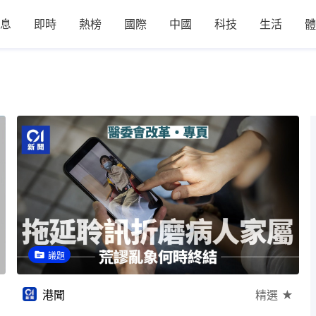
息
即時
熱榜
國際
中國
科技
生活
體
議題
港聞
精選 ★