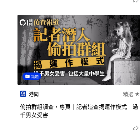
議題
港聞
精選 ★
偷拍群組調查・專頁｜記者追查揭運作模式 過
千男女受害