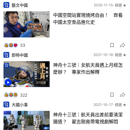
藝文中國
2025-11-15
精選 ★
中國空間站實現燒烤自由！ 齊看
中國太空食品進化史
33
即時中國
2021-10-16
精選 ★
神舟十三號｜女航天員遇上月經怎
麼辦？ 專家作出解釋
01:08
322
大國小事
2021-10-17
精選 ★
神舟十三號｜航天員出差前要清潔
腸道？ 翟志剛竟帶電視劇解悶