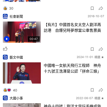
30
社會新聞
2016-10-07
【有片】中國首名女太空人劉洋再
訪港 自爆兒時夢想當公車售票員
00:47
藝文中國
2024-11-01
精選 ★
中國唯一女航天飛行工程師 神舟
十九號王浩澤是公認「拼命三娘」
40
大國小事
2022-06-07
精選 ★
神舟十四號｜劉洋太空玩手機成熱