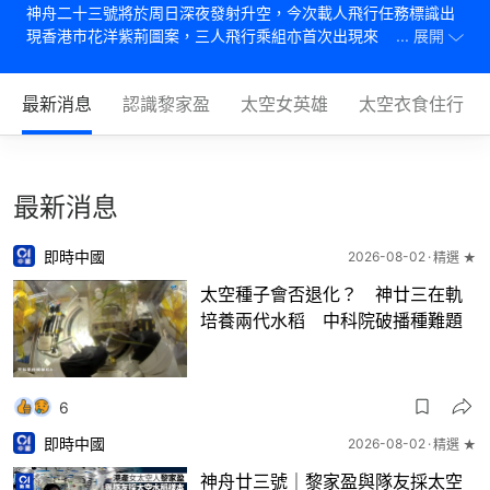
神舟二十三號將於周日深夜發射升空，今次載人飛行任務標識出
現香港市花洋紫荊圖案，三人飛行乘組亦首次出現來自香港的航
... 展開
天員（太空人）——來自警隊的載荷專家黎家盈。
最新消息
認識黎家盈
太空女英雄
太空衣食住行
最新消息
即時中國
2026-08-02
精選 ★
太空種子會否退化？ 神廿三在軌
培養兩代水稻 中科院破播種難題
6
即時中國
2026-08-02
精選 ★
神舟廿三號｜黎家盈與隊友採太空