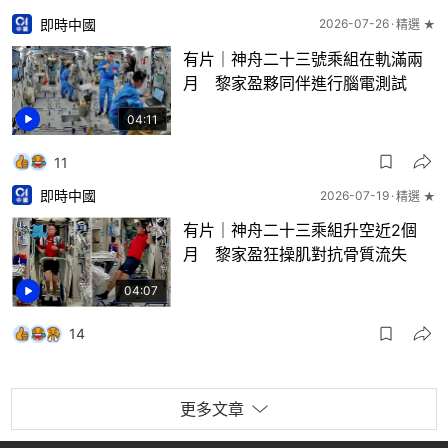
即時中國
2026-07-26
精選 ★
有片｜神舟二十三號乘組在軌滿兩
月 黎家盈夥同伴進行腦電測試
04:11
11
即時中國
2026-07-19
精選 ★
有片｜神舟二十三乘組升空近2個
月 黎家盈狂操肌對抗骨質流失
04:07
14
更多文章