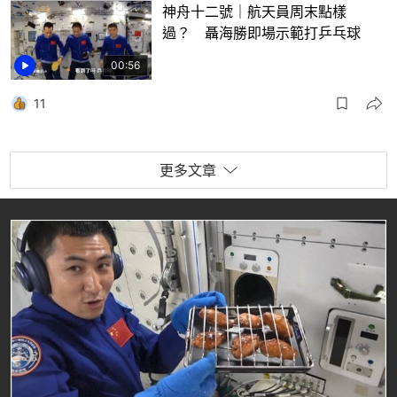
神舟十二號｜航天員周末點樣
過？ 聶海勝即場示範打乒乓球
00:56
11
更多文章