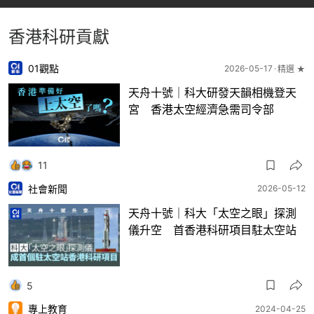
（CCTV+影片截圖）
香港科研貢獻
01觀點
2026-05-17
精選 ★
天舟十號｜科大研發天韻相機登天
宮 香港太空經濟急需司令部
11
社會新聞
2026-05-12
天舟十號｜科大「太空之眼」探測
儀升空 首香港科研項目駐太空站
5
專上教育
2024-04-25