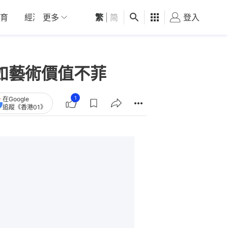
育
經濟
更多
01深圳
繁
觀點
|
简
健康
好食玩飛
登入
女
酒液如藝術價值不菲
1
在Google
追蹤《香港01》