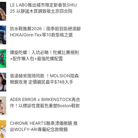
LE LABO推出城市限定新香氛SHIU
25 以靜謐木質調致敬北京四合院
防水鞋推薦2026｜雨季殺到拒絕濕腳
HOKA/Gore-Tex等10款型格之選
爆旋陀螺｜入坑必睇！陀螺比賽規則
+配件懶人包+最強陀螺配置
張凌赫宋雨琦同款 ！MOLSION陌森
眼鏡攻港 定價親民最平$748入手
ADER ERROR x BIRKENSTOCK再合
作！以標誌性寶藍色重塑Boston鞋款
CHROME HEARTS聯乘溥儀眼鏡 推
出WOLFY-ARI專屬紀念款眼鏡