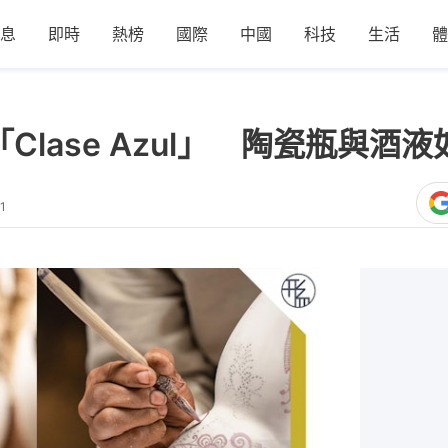
息
即時
熱榜
國際
中國
科技
生活
體
a「Clase Azul」 陶瓷瓶與
1