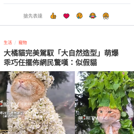
搶先表達
生活
寵物
大橘貓完美駕馭「大自然造型」萌爆
乖巧任擺佈網民驚嘆：似假貓