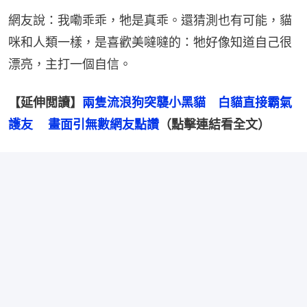
網友說：我嘞乖乖，牠是真乖。還猜測也有可能，貓
咪和人類一樣，是喜歡美噠噠的：牠好像知道自己很
漂亮，主打一個自信。
【延伸閲讀】
兩隻流浪狗突襲小黑貓　白貓直接霸氣
護友 　畫面引無數網友點讚
（點擊連結看全文）