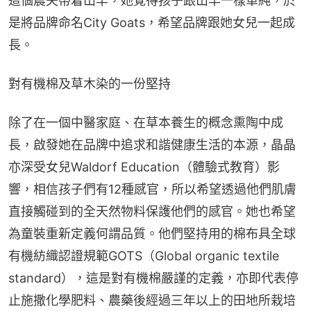
這個農夫帶着山羊，她覺得孩子跟山羊一樣單純，於
是將品牌命名City Goats，希望品牌跟她女兒一起成
長。
對有機棉及草木染的一份堅持
除了在一個中醫家庭、在草本養生的概念熏陶中成
長，啟發她在品牌中追求和諧健康生活的本源，晶晶
亦深受女兒Waldorf Education（體驗式教育）影
響，相信孩子們有12種感官，所以希望透過他們肌膚
直接觸碰到的全天然物料保護他們的感官。她也希望
為童裝重新定義何謂品質。他們堅持用的棉布具全球
有機紡織認證規範GOTS（Global organic textile 
standard），這是對有機棉嚴謹的定義，亦即代表停
止施撒化學肥料、農藥後經過三年以上的田地所栽培