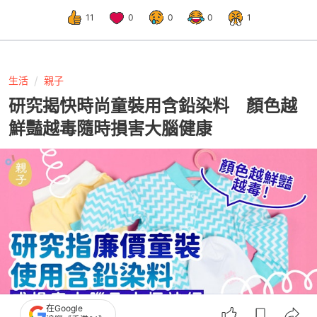
11
0
0
0
1
生活
親子
研究揭快時尚童裝用含鉛染料 顏色越
鮮豔越毒隨時損害大腦健康
在Google