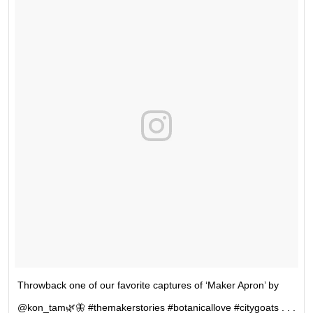
Throwback one of our favorite captures of ‘Maker Apron’ by
@kon_tam🌿🦋 #themakerstories #botanicallove #citygoats . . .