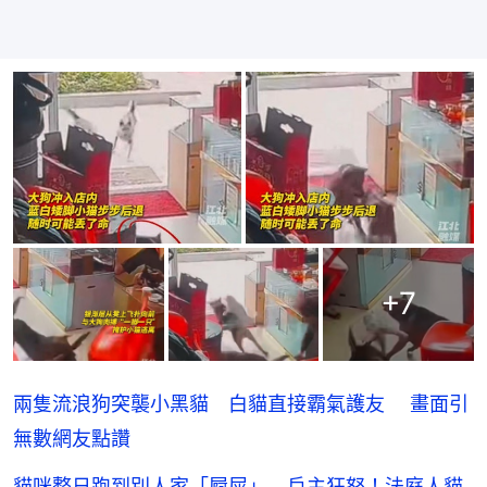
+
7
兩隻流浪狗突襲小黑貓 白貓直接霸氣護友 畫面引
無數網友點讚
貓咪整日跑到別人家「屙屎」 戶主狂怒！法庭人貓