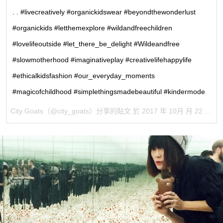
. . #livecreatively #organickidswear #beyondthewonderlust
#organickids #letthemexplore #wildandfreechildren
#lovelifeoutside #let_there_be_delight #Wildeandfree
#slowmotherhood #imaginativeplay #creativelifehappylife
#ethicalkidsfashion #our_everyday_moments
#magicofchildhood #simplethingsmadebeautiful #kindermode
City Goats
（@city_goats）分享的貼文 於
2017 年 10月 月 22 5:14下午 PDT