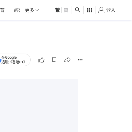
育
經濟
更多
01深圳
繁
觀點
|
简
健康
好食玩飛
登入
女
在Google
追蹤《香港01》