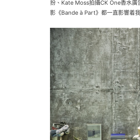
扮、Kate Moss拍攝CK One
影《Bande à Part》都一直影響