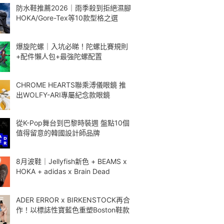
防水鞋推薦2026｜雨季殺到拒絕濕腳
HOKA/Gore-Tex等10款型格之選
爆旋陀螺｜入坑必睇！陀螺比賽規則
+配件懶人包+最強陀螺配置
CHROME HEARTS聯乘溥儀眼鏡 推
出WOLFY-ARI專屬紀念款眼鏡
從K-Pop舞台到巴黎時裝週 盤點10個
值得留意的韓國設計師品牌
8月波鞋｜Jellyfish新色 + BEAMS x
HOKA + adidas x Brain Dead
ADER ERROR x BIRKENSTOCK再合
作！以標誌性寶藍色重塑Boston鞋款