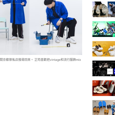
間京都傢俬店搜尋回來。 芷筠喜歡把vintage和流行服飾mix