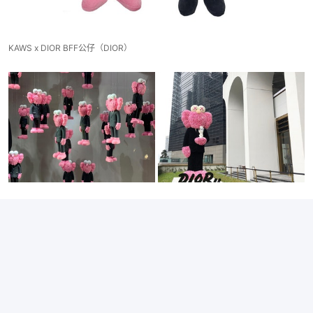
KAWS x DIOR BFF公仔（DIOR）