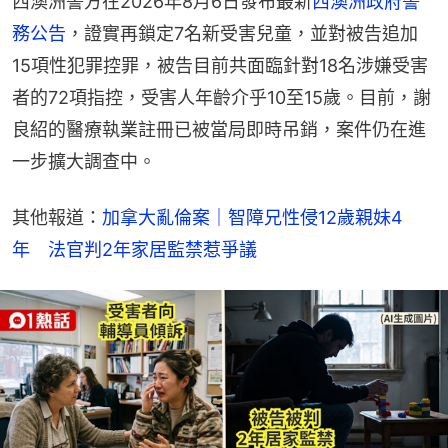
西澳洲警方在2026年8月6日發布最新
西澳洲政府警
務公告
，證實再鎖定7名新受害兒童，並對被告追加
15項性犯罪控罪，被告目前共面臨針對18名涉嫌受害
者的72項指控，受害人年齡介乎10至15歲。目前，謝
良紹的醫療執業註冊已被當局即時吊銷，案件仍在進
一步擴大調查中。
其他報道：
加拿大亂倫案｜智障兄性侵12歲親妹4
年　法官判2年家居監禁惹爭議