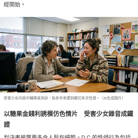
經開始。
受害少女向高中輔導員哭訴，指多年來遭到親兄多次性侵。（AI生成圖片）
以糖果金錢利誘模仿色情片 受害少女錄音成鐵
證
判決書披露更多令人髮指細節。D.C.的性侵行為包括