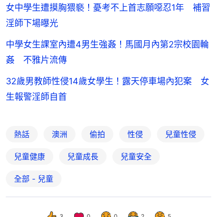
女中學生遭摸胸猥褻！憂考不上首志願噁忍1年 補習
淫師下場曝光
中學女生課室內遭4男生強姦！馬國月內第2宗校園輪
姦 不雅片流傳
32歲男教師性侵14歲女學生！露天停車場內犯案 女
生報警淫師自首
熱話
澳洲
偷拍
性侵
兒童性侵
兒童健康
兒童成長
兒童安全
全部 - 兒童
3
0
0
2
5