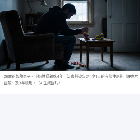
26歲的智障男子，涉嫌性侵親妹4年，法官判被告2年少1天的有條件刑期（即家居
監禁）及3年緩刑。（AI生成圖片）