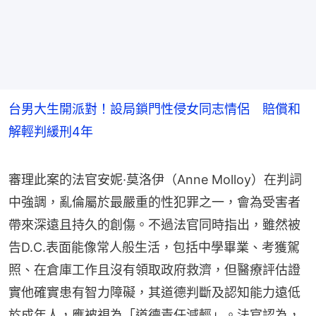
台男大生開派對！設局鎖門性侵女同志情侶 賠償和
解輕判緩刑4年
審理此案的法官安妮·莫洛伊（Anne Molloy）在判詞
中強調，亂倫屬於最嚴重的性犯罪之一，會為受害者
帶來深遠且持久的創傷。不過法官同時指出，雖然被
告D.C.表面能像常人般生活，包括中學畢業、考獲駕
照、在倉庫工作且沒有領取政府救濟，但醫療評估證
實他確實患有智力障礙，其道德判斷及認知能力遠低
於成年人，應被視為「道德責任減輕」。法官認為，