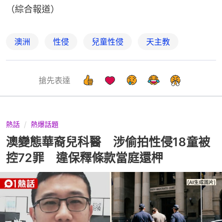
（綜合報道）
澳洲
性侵
兒童性侵
天主教
搶先表達
熱話
熱爆話題
澳變態華裔兒科醫 涉偷拍性侵18童被
控72罪 違保釋條款當庭還柙