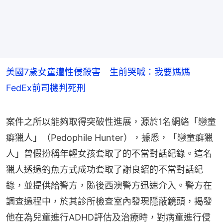
美國7歲女童遭性侵殺害 生前哭喊：我要媽媽
FedEx前司機判死刑
案件之所以能夠取得突破性進展，源於1名網絡「戀童
癖獵人」（Pedophile Hunter），據悉，「戀童癖獵
人」曾假扮稱年輕女孩套取了的不當對話紀錄。這名
獵人透過釣魚方式成功套取了謝良紹的不當對話紀
錄，並提供給警方，隨後西澳警方迅速介入。警方在
調查過程中，於其診所檢查室內發現隱蔽鏡頭，揭發
他在為兒童進行ADHD評估及治療時，對病童進行侵