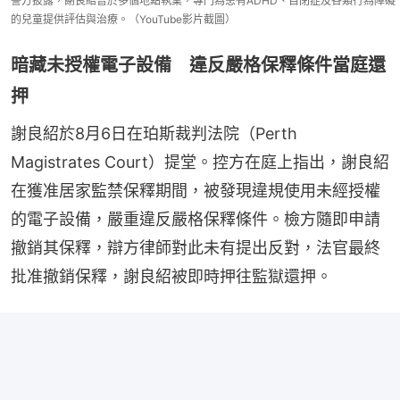
警方披露，謝良紹曾於多個地點執業，專門為患有ADHD、自閉症及各類行為障礙
的兒童提供評估與治療。（YouTube影片截圖）
暗藏未授權電子設備 違反嚴格保釋條件當庭還
押
謝良紹於8月6日在珀斯裁判法院（Perth 
Magistrates Court）提堂。控方在庭上指出，謝良紹
在獲准居家監禁保釋期間，被發現違規使用未經授權
的電子設備，嚴重違反嚴格保釋條件。檢方隨即申請
撤銷其保釋，辯方律師對此未有提出反對，法官最終
批准撤銷保釋，謝良紹被即時押往監獄還押。