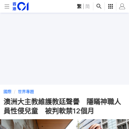
繁
|
简
國際
世界專題
澳洲大主教維護教廷聲譽 隱瞞神職人
員性侵兒童 被判軟禁12個月