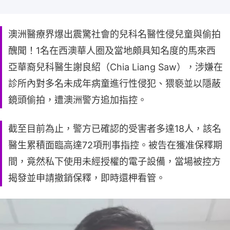
澳洲醫療界爆出震驚社會的兒科名醫性侵兒童與偷拍
醜聞！1名在西澳華人圈及當地頗具知名度的馬來西
亞華裔兒科醫生謝良紹（Chia Liang Saw），涉嫌在
診所內對多名未成年病童進行性侵犯、猥褻並以隱蔽
鏡頭偷拍，遭澳洲警方追加指控。
截至目前為止，警方已確認的受害者多達18人，該名
醫生累積面臨高達72項刑事指控。被告在獲准保釋期
間，竟然私下使用未經授權的電子設備，當場被控方
揭發並申請撤銷保釋，即時還柙看管。