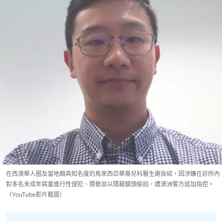
在西澳華人圈及當地頗具知名度的馬來西亞華裔兒科醫生謝良紹，因涉嫌在診所內
對多名未成年病童進行性侵犯、猥褻並以隱蔽鏡頭偷拍，遭澳洲警方追加指控。
（YouTube影片截圖）