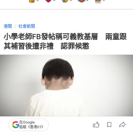
港聞
社會新聞
小學老師FB發帖稱可義教基層 兩童跟
其補習後遭非禮 認罪候懲
在Google
追蹤《香港01》
撰文：
陳蓉