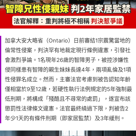
加拿大安大略省（Ontario）日前審結1宗震驚當地的
倫常性侵案，判決罕有地裁定現行條例違憲，引發社
會激烈爭論。1名現年26歲的智障男子，被控涉嫌性
侵同樣患有智障的親生妹妹長達4年，兩項亂倫及1項
性侵罪名成立。然而，主審法官考慮到被告認知年齡
僅相當於9至12歲，若硬性執行法例規定的5年強制最
低刑期，將構成「殘酷且不尋常的處罰」，遂宣布該
懲罰性法律條文違憲。法官最終繞過下限，判被告2
年少1天的有條件刑期（即家居監禁）及3年緩刑。