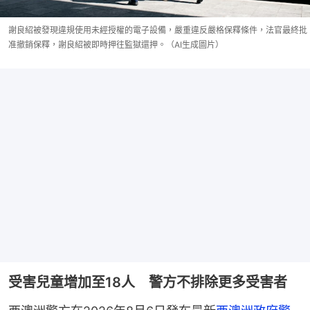
謝良紹被發現違規使用未經授權的電子設備，嚴重違反嚴格保釋條件，法官最終批
准撤銷保釋，謝良紹被即時押往監獄還押。（AI生成圖片）
受害兒童增加至18人 警方不排除更多受害者