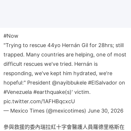
#Now
"Trying to rescue 44yo Hernán Gil for 28hrs; still
trapped. Many countries are helping, one of most
difficult rescues we've tried. Hernán is
responding, we've kept him hydrated, we're
hopeful:" President
@nayibbukele
#ElSalvador
on
#Venezuela
#earthquake
(s)' victim.
pic.twitter.com/1AFHBqcxcU
— Mexico Times (@mexicotimes)
June 30, 2026
參與救援的委內瑞拉紅十字會醫護人員羅德里格斯在