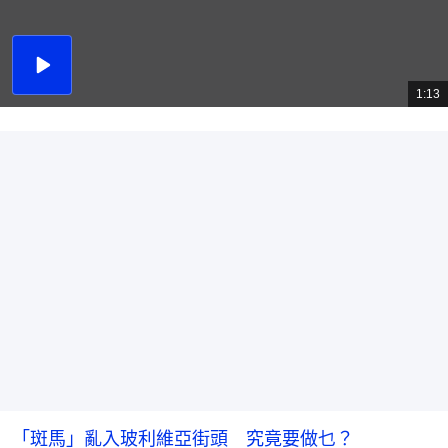
播
放
1:13
總
影
共
片
時
間
「斑馬」亂入玻利維亞街頭 究竟要做乜？