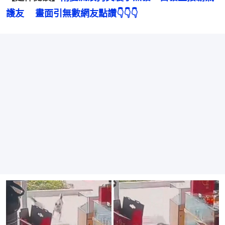
護友 　畫面引無數網友點讚
👇👇👇