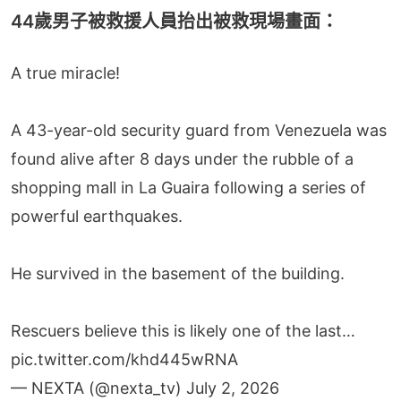
44歲男子被救援人員抬出被救現場畫面：
A true miracle!
A 43-year-old security guard from Venezuela was
found alive after 8 days under the rubble of a
shopping mall in La Guaira following a series of
powerful earthquakes.
He survived in the basement of the building.
Rescuers believe this is likely one of the last…
pic.twitter.com/khd445wRNA
— NEXTA (@nexta_tv)
July 2, 2026