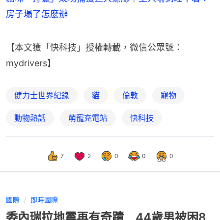
房子塌了怎麼辦
【本文獲「快科技」授權轉載，微信公眾號：
mydrivers】
健力士世界紀錄
貓
倫敦
寵物
動物熱話
萌寵充電站
快科技
7
2
0
0
0
國際
即時國際
委內瑞拉地震再有奇蹟 44歲男被困8