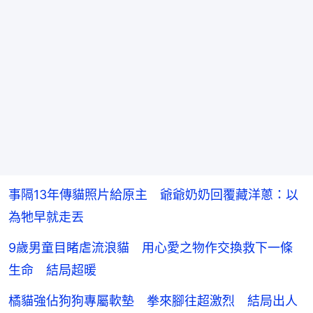
事隔13年傳貓照片給原主 爺爺奶奶回覆藏洋蔥：以
為牠早就走丟
9歲男童目睹虐流浪貓 用心愛之物作交換救下一條
生命 結局超暖
橘貓強佔狗狗專屬軟墊 拳來腳往超激烈 結局出人