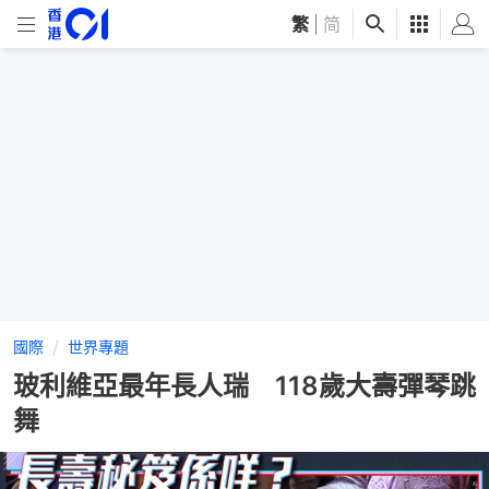
繁
|
简
國際
世界專題
玻利維亞最年長人瑞 118歲大壽彈琴跳
舞