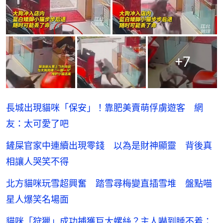
+
7
長城出現貓咪「保安」！靠肥美賣萌俘虜遊客 網
友：太可愛了吧
鏟屎官家中連續出現零錢 以為是財神顯靈 背後真
相讓人哭笑不得
北方貓咪玩雪超興奮 踏雪尋梅變直插雪堆 盤點喵
星人爆笑名場面
貓咪「狩獵」成功捕獲巨大螺絲？主人嚇到睡不着：