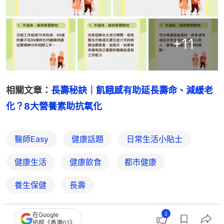
+
11
相關文章：
長壽秘訣｜飢餓感有助延長壽命、減緩老
化？8大營養素助抗氧化
醫師Easy
健康話題
日常生活小貼士
健康生活
健康飲食
都市健康
養生保健
長壽
2
在Google
追蹤《香港01》
8
0
0
1
0