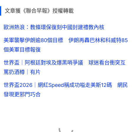
文章獲《聯合早報》授權轉載
歐洲熱浪：教條環保復刻中國封建禮教內核
美軍襲擊伊朗逾80個目標 伊朗再轟巴林和科威特85
個美軍目標報復
世界盃｜阿根廷對埃及爆黑哨爭議 球迷看台衝突互
罵扔酒樽｜有片
世界盃2026｜網紅Speed稱成功嗌走美斯12碼 網民
發現更邪門巧合