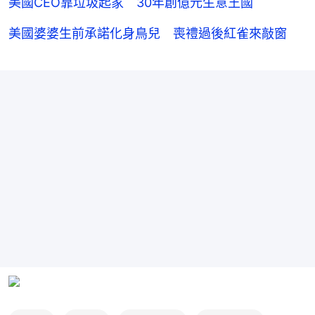
美國CEO靠垃圾起家 30年創億元生意王國
美國婆婆生前承諾化身鳥兒 喪禮過後紅雀來敲窗