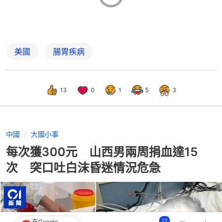
美國
腸胃疾病
13
0
1
5
3
中國
大國小事
每次獲300元 山西男兩周捐血達15
次 突口吐白沫昏迷情況危急
22
在Google