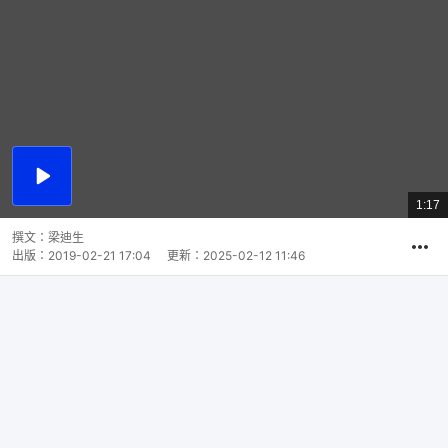
播
放
1:17
總
影
共
片
時
撰文：
梁迪生
間
出版：
2019-02-21 17:04
更新：
2025-02-12 11:46