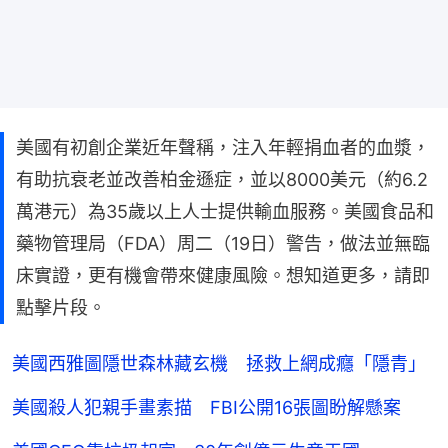
美國有初創企業近年聲稱，注入年輕捐血者的血漿，
有助抗衰老並改善柏金遜症，並以8000美元（約6.2
萬港元）為35歲以上人士提供輸血服務。美國食品和
藥物管理局（FDA）周二（19日）警告，做法並無臨
床實證，更有機會帶來健康風險。想知道更多，請即
點擊片段。
美國西雅圖隱世森林藏玄機 拯救上網成癮「隱青」
美國殺人犯親手畫素描 FBI公開16張圖盼解懸案