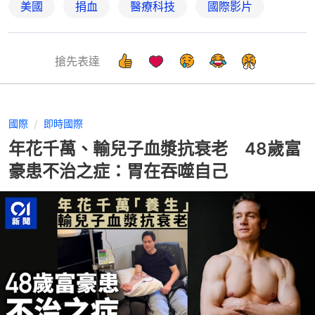
美國
捐血
醫療科技
國際影片
搶先表達
國際
即時國際
年花千萬、輸兒子血漿抗衰老 48歲富
豪患不治之症：胃在吞噬自己