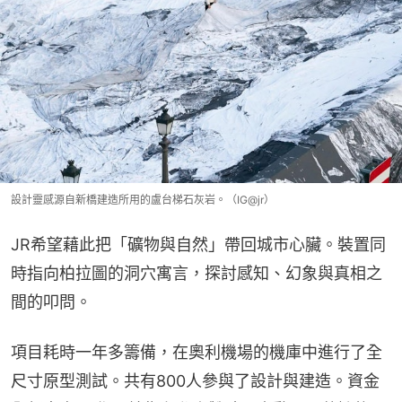
設計靈感源自新橋建造所用的盧台梯石灰岩。（IG@jr）
JR希望藉此把「礦物與自然」帶回城市心臟。裝置同
時指向柏拉圖的洞穴寓言，探討感知、幻象與真相之
間的叩問。
項目耗時一年多籌備，在奧利機場的機庫中進行了全
尺寸原型測試。共有800人參與了設計與建造。資金