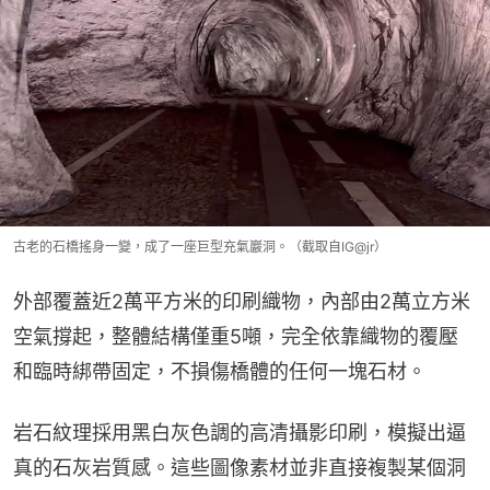
古老的石橋搖身一變，成了一座巨型充氣巖洞。（截取自IG@jr）
外部覆蓋近2萬平方米的印刷織物，內部由2萬立方米
空氣撐起，整體結構僅重5噸，完全依靠織物的覆壓
和臨時綁帶固定，不損傷橋體的任何一塊石材。
岩石紋理採用黑白灰色調的高清攝影印刷，模擬出逼
真的石灰岩質感。這些圖像素材並非直接複製某個洞