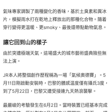
氣味專家調製了兩種變化的香味，基於土臭素和異冰
片，模擬雨水打在乾地上釋放出的那種化合物。隨着
穿行變得更温暖、更smoky、最後還帶點動物氣息。
讓它回到山的樣子
由於突遭極端天氣，這場盛大的城市藝術盛典險些無
法上演。
JR本人將整個創作歷程稱為一場「氣候奧德賽」。5
月11日剛啟動安裝時，巴黎的體感温度僅有攝氏3度，
到了5月22日，巴黎又遭受接連九天熱浪襲擊。
最嚴峻的考驗發生在6月2日。當時裝置已經基本完成