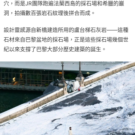
穴，而是JR團隊跑遍法蘭西島的採石場和希臘的巖
洞，拍攝數百張岩石紋理後拼合而成。
設計靈感源自新橋建造所用的盧台梯石灰岩——這種
石材來自巴黎盆地的採石場，正是這些採石場幾個世
紀以來支撐了巴黎大部分歷史建築的誕生。