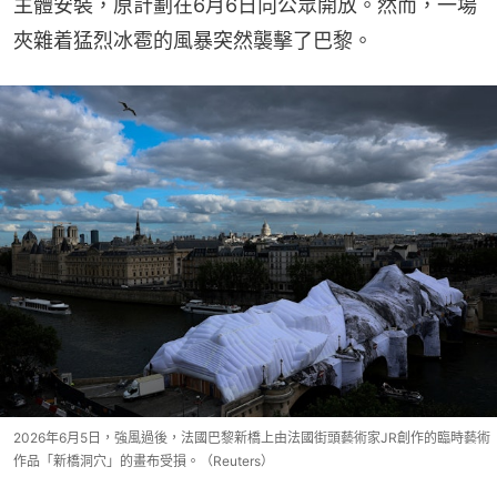
主體安裝，原計劃在6月6日向公眾開放。然而，一場
夾雜着猛烈冰雹的風暴突然襲擊了巴黎。
2026年6月5日，強風過後，法國巴黎新橋上由法國街頭藝術家JR創作的臨時藝術
作品「新橋洞穴」的畫布受損。（Reuters）