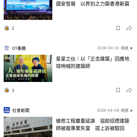
國安發展 以界別之力築香港新篇
2
01專欄
2026-04-22
精選 ★
星星之伙｜以「正念建築」回應地
球吶喊的建築師
3
社會新聞
2026-04-09
精選 ★
維修工程嚴重延誤 協助招標建築
師被裁專業失當 提上訴被駁回