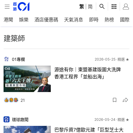
繁
|
简
港聞
娛樂
酒店優惠碼
天氣消息
即時
熱榜
國際
建築師
01專欄
2026-05-25
精選 ★
源途有你｜東盟基建版圖大洗牌
香港工程界「並船出海」
21
環球趣聞
2026-05-24
精選 ★
巴黎斥資7億歐元建「巨型芝士大