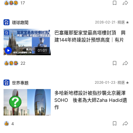
17
環球趣聞
2026-02-21
精選 ★
巴塞羅那聖家堂最高塔樓封頂 興
建144年終達設計預想高度｜有片
01:01
22
世界專題
2026-01-23
精選 ★
多哈新地標設計被指抄襲北京麗澤
SOHO 後者為大師Zaha Hadid遺
作
4