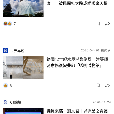
廈」 被民間批太醜成絕版摩天樓
7
世界專題
2026-04-26
精選 ★
德國12世紀木屋瀕臨倒塌 建築師
創意修復變夢幻「透明博物館」
8
01論壇
2026-04-24
議員來稿．劉文君｜以專業之責護