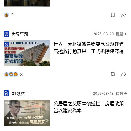
2
世界專題
2026-03-29
精選 ★
世界十大粗獷派建築突尼斯湖畔酒
店拯救行動無果 正式拆除建商場
8
01觀點
2026-03-13
精選 ★
公居屋之父廖本懷逝世 房屋政策
當以建家為本