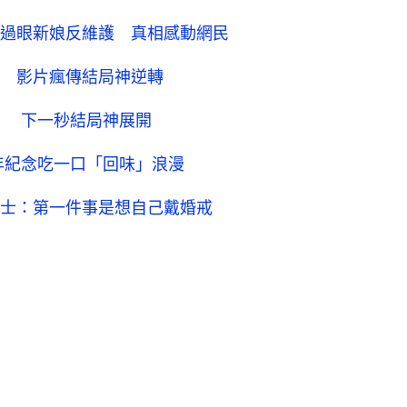
過眼新娘反維護 真相感動網民
諷 影片瘋傳結局神逆轉
！ 下一秒結局神展開
年紀念吃一口「回味」浪漫
士：第一件事是想自己戴婚戒