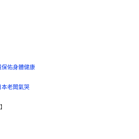
還保佑身體健康
日本老闆氣哭
】