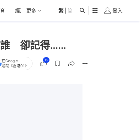
育
經濟
更多
01深圳
繁
觀點
|
简
健康
好食玩飛
登入
女
誰 卻記得……
15
在Google
追蹤《香港01》