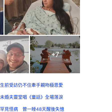
+
7
 生前受訪仍不住牽手親吻極恩愛
未婚夫靈堂唱《童話》全場落淚
患罕見怪病 曾一睡48天醒後失憶