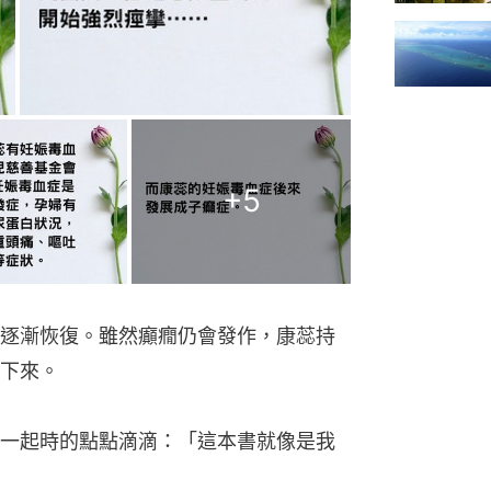
+
5
逐漸恢復。雖然癲癇仍會發作，康蕊持
下來。
一起時的點點滴滴：「這本書就像是我