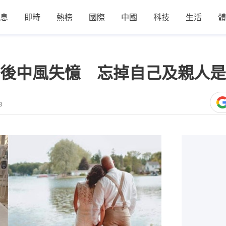
息
即時
熱榜
國際
中國
科技
生活
體
後中風失憶 忘掉自己及親人是
8