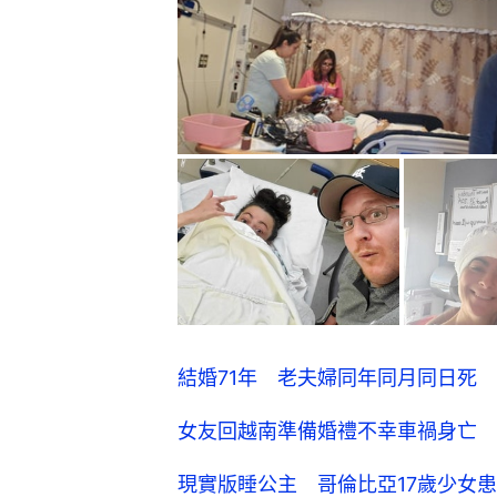
結婚71年 老夫婦同年同月同日死
女友回越南準備婚禮不幸車禍身亡 
現實版睡公主 哥倫比亞17歲少女