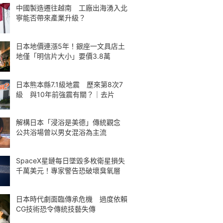
中國製造遷往越南 工廠出海湧入北
寧能否帶來產業升級？
日本地價連漲5年！銀座一文具店土
地僅「明信片大小」要價3.8萬
日本熊本縣7.1級地震 歷來第8次7
級 與10年前強震有關？｜去片
解構日本「浸浴是美德」傳統觀念
公共浴場曾以男女混浴為主流
SpaceX星鏈每日墜毀多枚衛星損失
千萬美元！專家警告恐破壞臭氧層
日本時代劇面臨傳承危機 過度依賴
CG技術恐令傳統技藝失傳