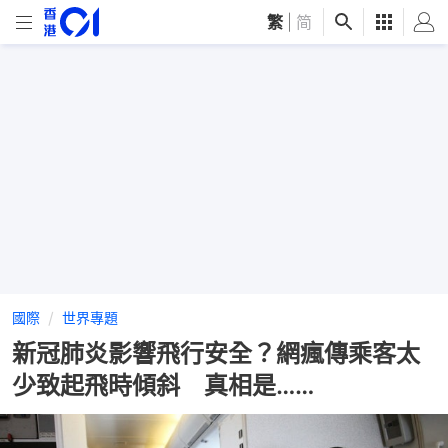
繁
|
简
國際
世界專題
新冠肺炎影響飛行安全？網瘋傳乘客太
少致起飛時傾斜 真相是……