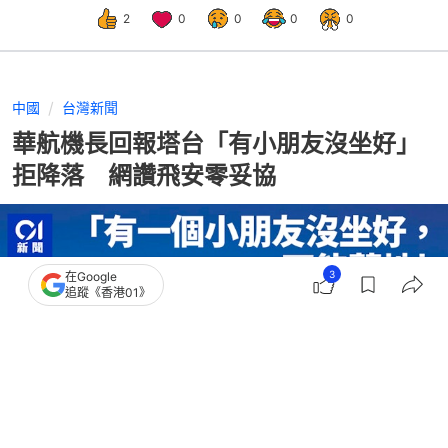
2
0
0
0
0
中國
台灣新聞
華航機長回報塔台「有小朋友沒坐好」
拒降落 網讚飛安零妥協
3
在Google
追蹤《香港01》