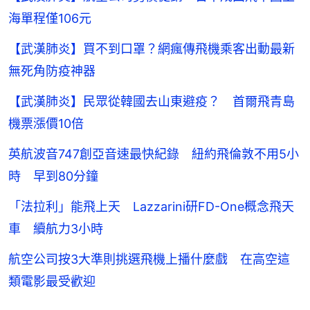
海單程僅106元
【武漢肺炎】買不到口罩？網瘋傳飛機乘客出動最新
無死角防疫神器
【武漢肺炎】民眾從韓國去山東避疫？ 首爾飛青島
機票漲價10倍
英航波音747創亞音速最快紀錄 紐約飛倫敦不用5小
時 早到80分鐘
「法拉利」能飛上天 Lazzarini研FD-One概念飛天
車 續航力3小時
航空公司按3大準則挑選飛機上播什麼戲 在高空這
類電影最受歡迎