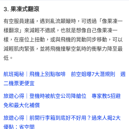
3. 果凍式翻滾
有空服員建議，遇到亂流顛簸時，可透過「像果凍一
樣翻滾」來減輕不適感，也就是想像自己像果凍一
樣，在座位上扭動，或與飛機的晃動同步移動，可以
減輕肌肉緊張，並將飛機撞擊空氣時的衝擊力降至最
低。
航班揭秘｜飛機上別點咖啡 前空姐曝7大潛規則 週
二機票更便宜
旅遊心得｜登機時被航空公司降艙位 專家教5招避
免和最大化補償
旅遊心得｜前開行李箱到底好不好用？過來人揭2大
優點：省空間