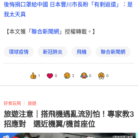
後悔捐口罩給中國 日本豐川市長盼「有剩返還」：是
我太天真
【本文獲「
聯合新聞網
」授權轉載。】
環球疫情
新冠肺炎
飛機
聯合新聞網
1
0
2
0
0
好食玩飛
旅遊
旅遊注意｜搭飛機遇亂流別怕！專家教3
招應對 選近機翼/機首座位