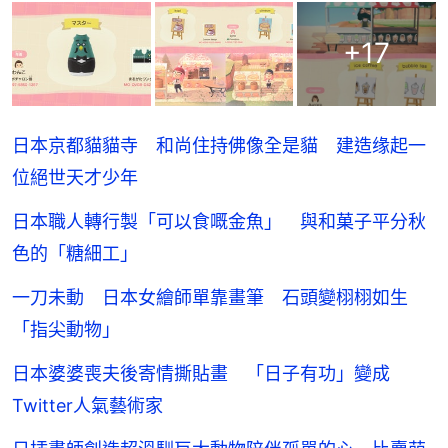
+
17
日本京都貓貓寺 和尚住持佛像全是貓 建造缘起一
位絕世天才少年
日本職人轉行製「可以食嘅金魚」 與和菓子平分秋
色的「糖細工」
一刀未動 日本女繪師單靠畫筆 石頭變栩栩如生
「指尖動物」
日本婆婆喪夫後寄情撕貼畫 「日子有功」變成
Twitter人氣藝術家