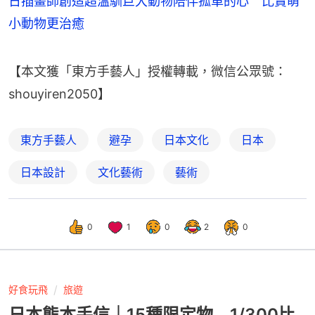
日插畫師創造超溫馴巨大動物陪伴孤單的心 比賣萌
小動物更治癒
【本文獲「東方手藝人」授權轉載，微信公眾號：
shouyiren2050】
東方手藝人
避孕
日本文化
日本
日本設計
文化藝術
藝術
0
1
0
2
0
好食玩飛
旅遊
日本熊本手信｜15種限定物 1/300比