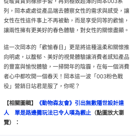
從暖寶寶到橡膠手套，再到極致超薄的岡本003系
列，岡本處處從產品端去體察女性的需求與感受，讓
女性在性這件事上不再被動，而是享受同等的歡愉，
讓兩性擁有更美好的春色體驗，對女性的關懷盡顯。
這一次岡本的「歡愉春日」更是將這種溫柔和關懷推
向明處，以馥郁、美好的視覺體驗讓消費者感知產品
的豐富與愉悅體驗，一掃開年的陰霾，在每一個消費
者心中都吹開一個春天！岡本這一波「003粉色戰
役」營銷日站君是服了，你呢？
【相關圖輯】
《動物森友會》引出無數隱世設計達
人　單是路邊攤玩法已令人嘆為觀止
（點圖放大瀏
覽）：