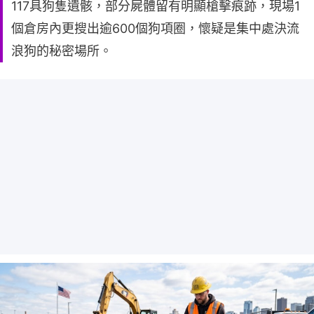
117具狗隻遺骸，部分屍體留有明顯槍擊痕跡，現場1
個倉房內更搜出逾600個狗項圈，懷疑是集中處決流
浪狗的秘密場所。