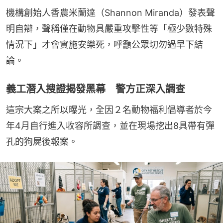
機構創始人香農米蘭達（Shannon Miranda）發表聲
明自辯，聲稱僅在動物具嚴重攻擊性等「極少數特殊
情況下」才會實施安樂死，呼籲公眾切勿過早下結
論。
義工潛入搜證揭發黑幕 警方正深入調查
這宗大案之所以曝光，全因２名動物福利倡導者於今
年4月自行進入收容所調查，並在現場挖出8具帶有彈
孔的狗屍後報案。