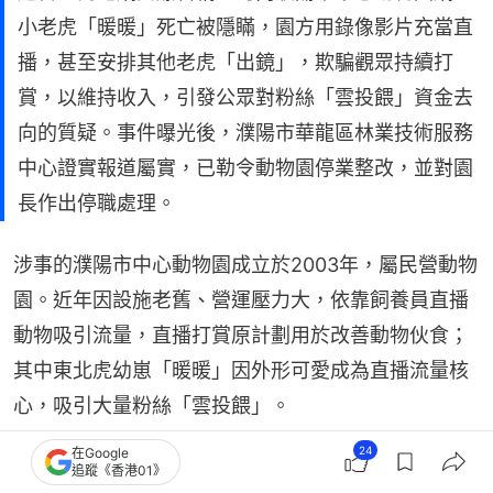
小老虎「暖暖」死亡被隱瞞，園方用錄像影片充當直
播，甚至安排其他老虎「出鏡」，欺騙觀眾持續打
賞，以維持收入，引發公眾對粉絲「雲投餵」資金去
向的質疑。事件曝光後，濮陽市華龍區林業技術服務
中心證實報道屬實，已勒令動物園停業整改，並對園
長作出停職處理。
涉事的濮陽市中心動物園成立於2003年，屬民營動物
園。近年因設施老舊、營運壓力大，依靠飼養員直播
動物吸引流量，直播打賞原計劃用於改善動物伙食；
其中東北虎幼崽「暖暖」因外形可愛成為直播流量核
心，吸引大量粉絲「雲投餵」。
24
在Google
追蹤《香港01》