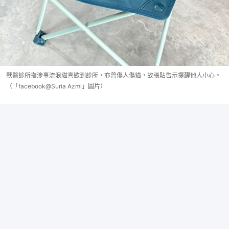
獸醫診所指涉事流浪貓喜歡到診所，亦曾傷人傷貓，故張貼告示提醒他人小心。
（「facebook@Suria Azmi」圖片）