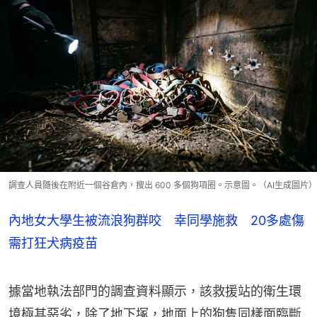
調查人員隨後在附近一個谷倉內，搜出 600 多個狗項圈。示意圖。（AI生成圖片）
內地女大學生被流浪狗群咬 幸同學施救 20多處傷
需打狂犬病疫苗
據當地執法部門的調查資料顯示，該救援站的衛生環
境極其惡劣，除了地下塚，地面上的狗隻同樣面臨斷