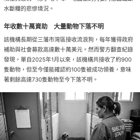
水斷糧的悲慘境況。
年收數十萬資助 大量動物下落不明
該機構長期從三藩市灣區接收流浪狗，每年獲得政府
補助與社會募款高達數十萬美元。然而警方翻查紀錄
發現，單自2025年1月以來，該機構共接收了約900
隻動物，但至今僅能確認約100隻被成功領養，意味
著剩餘高達730隻動物至今下落不明。