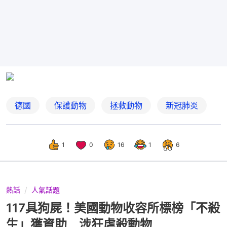
德國
保護動物
拯救動物
新冠肺炎
1
0
16
1
6
熱話
人氣話題
117具狗屍！美國動物收容所標榜「不殺
生」獲資助 涉狂虐殺動物