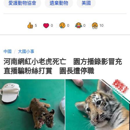
愛護動物協會
遺棄動物
美國
5
0
0
0
10
中國
大國小事
河南網紅小老虎死亡 園方播錄影冒充
直播騙粉絲打賞 園長遭停職