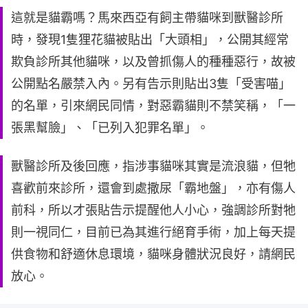
這就是貓霸嗎？馬來西亞有飼主帶貓咪到獸醫診所
時，發現1隻狸花貓被貼出「大頭相」，公開其經常
欺負診所其他貓咪，以及曾抓傷人的種種惡行，故被
公開點名嚴禁入內。另有告示則貼出3隻「受害喵」
的名單，引來網民同情，對惡霸貓則不禁笑稱，「一
張黑幫臉」、「已列入犯罪名單」。
獸醫診所及後回應，指涉事貓咪其實是流浪貓，但牠
喜歡前來診所，還會到處撒尿「霸地盤」，亦有傷人
前科，所以才張貼告示提醒他人小心，強調診所對牠
則一視同仁，目前已為其進行絕育手術，加上每天提
供食物和舒適休息環境，貓咪身體狀況良好，請網民
放心。