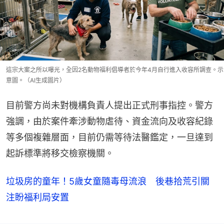
這宗大案之所以曝光，全因2名動物福利倡導者於今年4月自行進入收容所調查。示
意圖。（AI生成圖片）
目前警方尚未對機構負責人提出正式刑事指控。警方
強調，由於案件牽涉動物虐待、資金流向及收容紀錄
等多個複雜層面，目前仍需等待法醫鑑定，一旦達到
起訴標準將移交檢察機關。
垃圾房的童年！5歲女童隨毒母流浪 後巷拾荒引關
注盼福利局安置