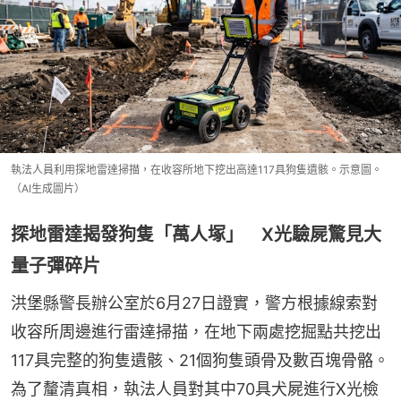
執法人員利用探地雷達掃描，在收容所地下挖出高達117具狗隻遺骸。示意圖。
（AI生成圖片）
探地雷達揭發狗隻「萬人塚」 X光驗屍驚見大
量子彈碎片
洪堡縣警長辦公室於6月27日證實，警方根據線索對
收容所周邊進行雷達掃描，在地下兩處挖掘點共挖出
117具完整的狗隻遺骸、21個狗隻頭骨及數百塊骨骼。
為了釐清真相，執法人員對其中70具犬屍進行X光檢