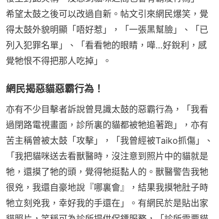
希望太鼓之後可以改過自新。帖文引來網民爆笑，覺
得太鼓外貌明顯「唔好惹」，「一張黑幫臉」、「已
列入犯罪名單」、「看看牠的眼睛，嘩…好銳利，感
覺牠恨不得把那人吃掉」。
網民揭惡貓惡霸行為！
亦有不少目擊者訴說曾見識太鼓的惡霸行為，「我看
過閉路電視畫面，診所裏的貓都被牠追著跑」，亦有
苦主稱曾被太鼓「攻擊」，「我曾經被Taiko抓傷」、
「我把貓咪送去看獸醫時，沒注意到照片中的貓就是
牠，還摸了牠的頭，覺得牠挺黏人的。獸醫警告我牠
很兇，我還自豪地說『哪裏會』，結果我摸牠肚子時
牠立刻兇我，幸好我的手還在」。有網民於是貼出家
貓照片，笑稱可為診所提供保鏢服務，「診所需要貓