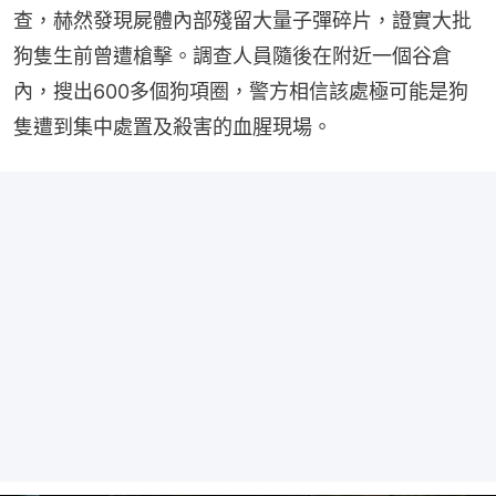
查，赫然發現屍體內部殘留大量子彈碎片，證實大批
狗隻生前曾遭槍擊。調查人員隨後在附近一個谷倉
內，搜出600多個狗項圈，警方相信該處極可能是狗
隻遭到集中處置及殺害的血腥現場。