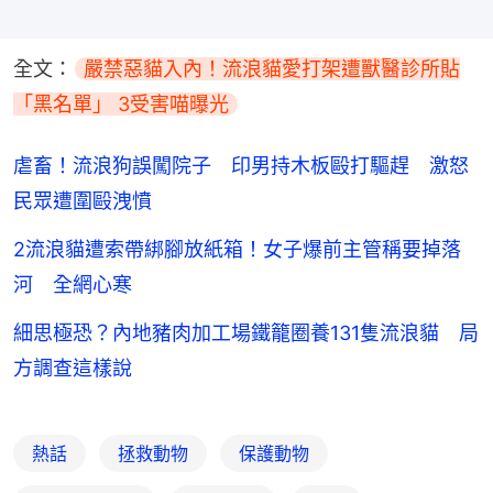
全文：
嚴禁惡貓入內！流浪貓愛打架遭獸醫診所貼
「黑名單」 3受害喵曝光
虐畜！流浪狗誤闖院子 印男持木板毆打驅趕 激怒
民眾遭圍毆洩憤
2流浪貓遭索帶綁腳放紙箱！女子爆前主管稱要掉落
河 全網心寒
細思極恐？內地豬肉加工場鐵籠圈養131隻流浪貓 局
方調查這樣說
熱話
拯救動物
保護動物