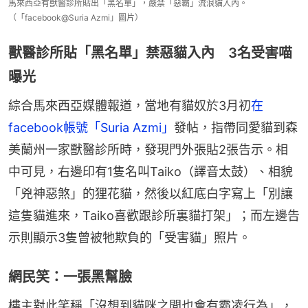
馬來西亞有獸醫診所貼出「黑名單」，嚴禁「惡霸」流浪貓入內。
（「facebook@Suria Azmi」圖片）
獸醫診所貼「黑名單」禁惡貓入內 3名受害喵
曝光
綜合馬來西亞媒體報道，當地有貓奴於3月初
在
facebook帳號「Suria Azmi」
發帖，指帶同愛貓到森
美蘭州一家獸醫診所時，發現門外張貼2張告示。相
中可見，右邊印有1隻名叫Taiko（譯音太鼓）、相貌
「兇神惡煞」的狸花貓，然後以紅底白字寫上「別讓
這隻貓進來，Taiko喜歡跟診所裏貓打架」；而左邊告
示則顯示3隻曾被牠欺負的「受害貓」照片。
網民笑：一張黑幫臉
樓主對此笑稱「沒想到貓咪之間也會有霸凌行為」，