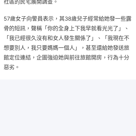
社區的民宅展開調查。
57歲女子向警員表示，其38歲兒子經常給她發一些露
骨的短訊，聲稱「你的全身上下我早就看光光了」、
「我已經很久沒有和女人發生關係了」、「我現在不
想要別人，我只要媽媽一個人」，甚至還給她發送旅
館定位連結，企圖強迫她與前往旅館開房，行為十分
惡劣。