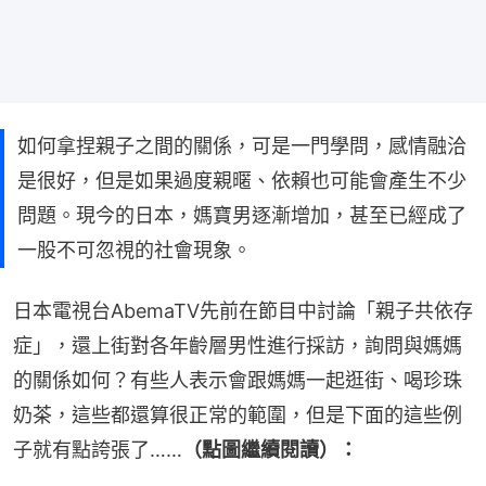
如何拿捏親子之間的關係，可是一門學問，感情融洽
是很好，但是如果過度親暱、依賴也可能會產生不少
問題。現今的日本，媽寶男逐漸增加，甚至已經成了
一股不可忽視的社會現象。
日本電視台AbemaTV先前在節目中討論「親子共依存
症」，還上街對各年齡層男性進行採訪，詢問與媽媽
的關係如何？有些人表示會跟媽媽一起逛街、喝珍珠
奶茶，這些都還算很正常的範圍，但是下面的這些例
子就有點誇張了……
（點圖繼續閱讀）：