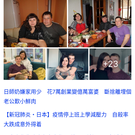
+
23
日師奶嫌家用少 花7萬創業變億萬富婆 斷捨離埋個
老公歎小鮮肉
【新冠肺炎・日本】疫情停上班上學減壓力 自殺率
大跌成意外得着