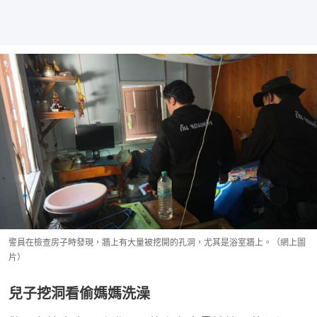
警員在檢查房子時發現，牆上有大量被挖開的孔洞，尤其是浴室牆上。（網上圖
片）
兒子挖洞看偷媽媽洗澡