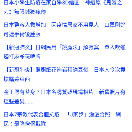
日本小學生防疫在家自學3D繪圖 神還原《鬼滅之
刃》無限城獲瘋傳
日本整容人數增加 因疫情居家不用見人 口罩剛好
可遮手術後腫脹
【新冠肺炎】日網民用「鏡魔法」解寂寞 單人吹蠟
燭打麻雀玩啤牌
【新冠肺炎】繼廁紙花崗岩和納豆後 日本人今次竟
搶購這東西
金正恩有替身？日本名嘴質疑現場相片 新舊照片有
這些差異……
日本7宗教代表合體抗疫 「J家步」瀟灑合照 網
民：最強僧侶戰隊