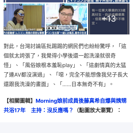
+
13
對此，台灣討論區批踢踢的網民們也紛紛驚呼，「這
個就太誇張了，我覺得小學後還一起洗澡就很奇
怪」、「風俗娘根本羞恥play」、「這劇情真的太猛
了連AV都沒演過」、「噁，完全不能想像我兒子長大
還跟我洗澡的畫面」、「……日本無奇不有」。
【相關圖輯】
Morning娘前成員後藤真希自爆與姨甥
共浴17年　主持：沒反應嗎？
（點圖放大瀏覽）：