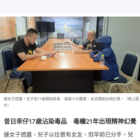
據女子透露，兒子從17歲開始吸毒，毒癮十分嚴重，並且開始出現幻覺。（網上圖
片）
昔日乖仔17歲沾染毒品 毒癮21年出現精神幻覺
據女子透露，兒子以往曾有女友，但早前已分手，兒