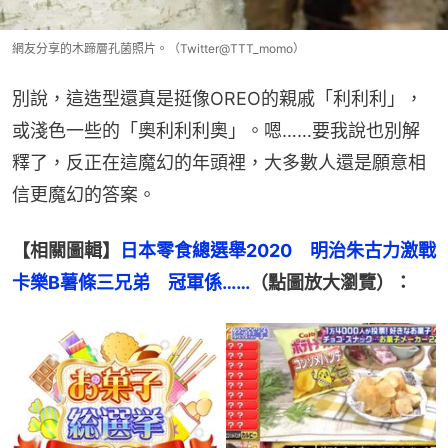
網友分享的木蹄層孔菌照片。（Twitter@TTT_momo）
別說，這造型還真是挺像OREO的親戚「利利利」，
或淺色一些的「奧利利利奧」。嗯……要我說也別解
釋了，反正在這魔幻的年頭裡，大多數人還是願意相
信更魔幻的答案。
【相關圖輯】
日本零食總選舉2020　明治朱古力激戰
卡樂B薯條三兄弟　冠軍係……
（點圖放大瀏覽）：