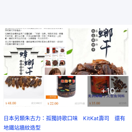
+
10
日本另類朱古力：孤獨詩歌口味 KitKat壽司 還有
地鐵站牆紋造型