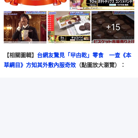
+
15
【相關圖輯】
台網友驚見「曱甴乾」零食　一查《本
草綱目》方知其外敷內服奇效
（點圖放大瀏覽）：