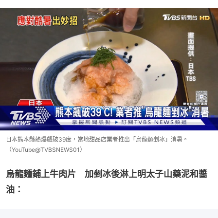
日本熊本縣熱爆飆破39度，當地甜品店業者推出「烏龍麵剉冰」消暑。
（YouTube@TVBSNEWS01）
烏龍麵鋪上牛肉片　加剉冰後淋上明太子山藥泥和醬
油：