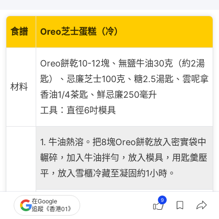
食譜
Oreo芝士蛋糕（冷）
Oreo餅乾10-12塊、無鹽牛油30克（約2湯
匙）、忌廉芝士100克、糖2.5湯匙、雲呢拿
材料
香油1/4茶匙、鮮忌廉250毫升
工具：直徑6吋模具
1. 牛油熱溶。把8塊Oreo餅乾放入密實袋中
輾碎，加入牛油拌勻，放入模具，用匙羹壓
平，放入雪櫃冷藏至凝固約1小時。
9
在Google
2. 忌廉拂打至企身，約3-5分鐘，放回雪櫃
追蹤《香港01》