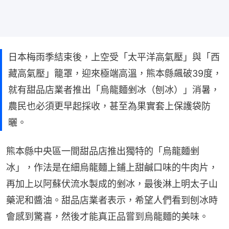
日本梅雨季結束後，上空受「太平洋高氣壓」與「西
藏高氣壓」籠罩，迎來極端高溫，熊本縣飆破39度，
就有甜品店業者推出「烏龍麵剉冰（刨冰）」消暑，
農民也必須更早起採收，甚至為果實套上保護袋防
曬。
熊本縣中央區一間甜品店推出獨特的「烏龍麵剉
冰」，作法是在細烏龍麵上鋪上甜鹹口味的牛肉片，
再加上以阿蘇伏流水製成的剉冰，最後淋上明太子山
藥泥和醬油。甜品店業者表示，希望人們看到刨冰時
會感到驚喜，然後才能真正品嘗到烏龍麵的美味。