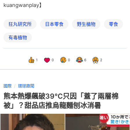
kuangwanplay】
狂丸研究所
日本零食
野生植物
零食
有毒植物
1
0
0
6
2
國際
環球趣聞
熊本熱爆飆破39℃只因「蓋了兩層棉
被」？甜品店推烏龍麵刨冰消暑