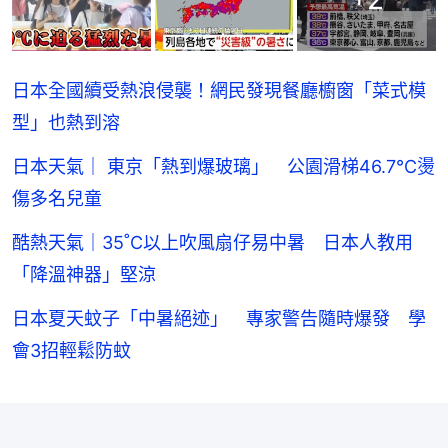
日本全國續受熱浪侵襲！網民發現餐廳櫥窗「菜式模
型」也熱到溶
日本天氣｜ 東京「熱到爆玻璃」 公園滑梯46.7°C燙
傷多名兒童
酷熱天氣｜35˚C以上吹風扇仔易中暑 日本人教用
「降溫神器」堅涼
日本夏天蚊子「中暑絕迹」 專家警告隨時爆發 學
會3招輕鬆防蚊