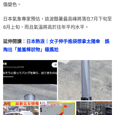
傷變色。
日本氣象專家預估，這波酷暑最高峰將落在7月下旬至
8月上旬，而且氣溫將高於往年平均水平。
延伸閱讀：
日本熱浪｜女子伸手進袋想拿太陽傘　誤
掏出「羞羞棒狀物」極尷尬
+
2