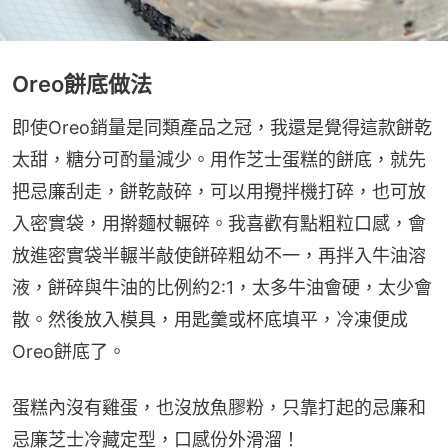
Oreo餅底做法
即使Oreo銷量是同類產品之冠，我還是覺得這款餅乾
太甜，糖分可酌量減少。用作芝士蛋糕的餅底，就先
把忌廉刮走，餅乾敲碎，可以用攪拌機打碎，也可放
入密實袋，用擀麵杖輾碎。我喜歡有點粗粒口感，會
放進密實袋半輾半敲使餅碎粗幼不一，再拌入牛油溶
液，餅碎與牛油的比例約2:1，太多牛油會硬，太少會
散。然後放入模具，用匙羹或杯底填平，冷凍便成
Oreo餅底了。
蛋糕內沒有雞蛋，也沒放魚膠粉，只靠打起的忌廉和
忌廉芝士冷藏定型，口感份外滑溜！