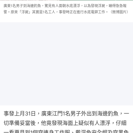
廣東1名男子到海邊釣魚，驚見有人面朝水底漂浮，以為發現浮屍，嚇得急急報
警。原來「浮屍」其實是1名工人，事發時正在進行水底電銲工作。（微博圖片）
事發上月31日，廣東江門1名男子外出到海邊釣魚，一
切準備妥當後，他竟發現海面上疑似有人漂浮，仔細
一看更見到1個穿連身工作服、戴深色安全帽及穿黑色