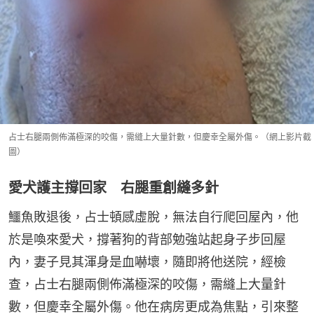
占士右腿兩側佈滿極深的咬傷，需縫上大量針數，但慶幸全屬外傷。（網上影片截
圖）
愛犬護主撐回家 右腿重創縫多針
鱷魚敗退後，占士頓感虛脫，無法自行爬回屋內，他
於是喚來愛犬，撐著狗的背部勉強站起身子步回屋
內，妻子見其渾身是血嚇壞，隨即將他送院，經檢
查，占士右腿兩側佈滿極深的咬傷，需縫上大量針
數，但慶幸全屬外傷。他在病房更成為焦點，引來整