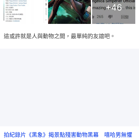
+
46
這或許就是人與動物之間，最單純的友誼吧。
拍紀錄片《黑象》揭景點殘害動物黑幕 嘻哈男無懼