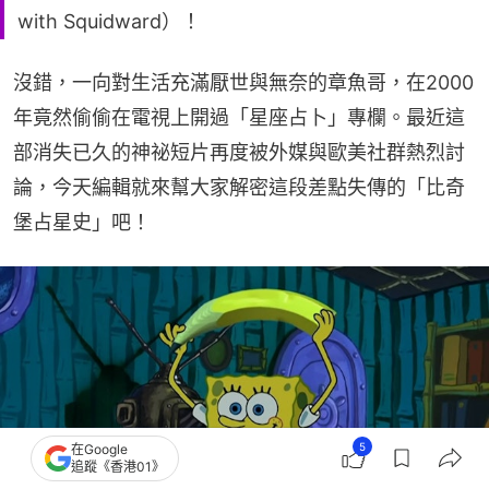
with Squidward）！
沒錯，一向對生活充滿厭世與無奈的章魚哥，在2000
年竟然偷偷在電視上開過「星座占卜」專欄。最近這
部消失已久的神祕短片再度被外媒與歐美社群熱烈討
論，今天編輯就來幫大家解密這段差點失傳的「比奇
堡占星史」吧！
5
在Google
追蹤《香港01》