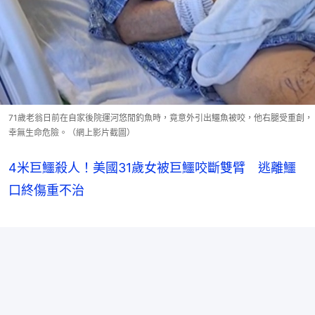
71歲老翁日前在自家後院運河悠閒釣魚時，竟意外引出鱷魚被咬，他右腿受重創，
幸無生命危險。（網上影片截圖）
4米巨鱷殺人！美國31歲女被巨鱷咬斷雙臂 逃離鱷
口終傷重不治