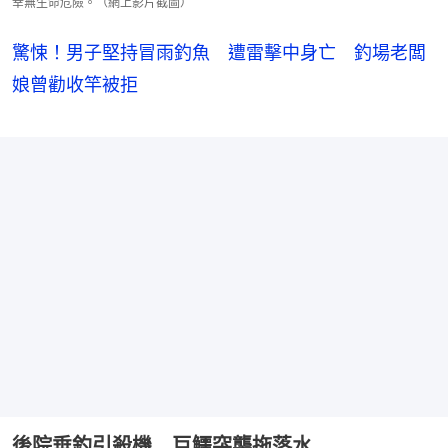
幸無生命危險。（網上影片截圖）
驚悚！男子堅持冒雨釣魚 遭雷擊中身亡 釣場老闆
娘曾勸收竿被拒
後院垂釣引殺機 巨鱷突襲拖落水