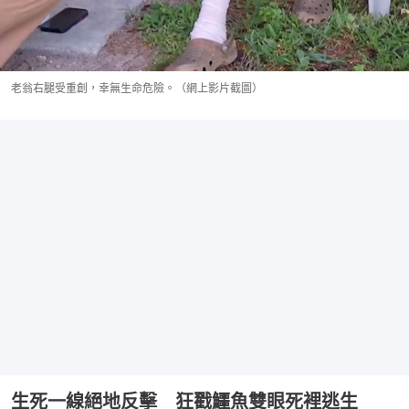
老翁右腿受重創，幸無生命危險。（網上影片截圖）
生死一線絕地反擊 狂戳鱷魚雙眼死裡逃生