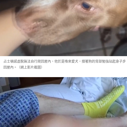
占士頓感虛脫無法自行爬回屋內，他於是喚來愛犬，撐著狗的背部勉強站起身子步
回屋內。（網上影片截圖）