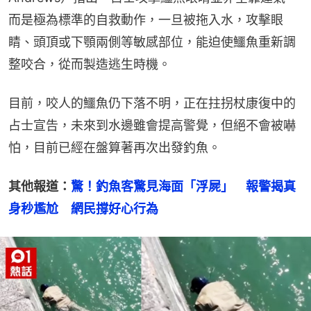
而是極為標準的自救動作，一旦被拖入水，攻擊眼
睛、頭頂或下顎兩側等敏感部位，能迫使鱷魚重新調
整咬合，從而製造逃生時機。
目前，咬人的鱷魚仍下落不明，正在拄拐杖康復中的
占士宣告，未來到水邊雖會提高警覺，但絕不會被嚇
怕，目前已經在盤算著再次出發釣魚。
其他報道：
驚！釣魚客驚見海面「浮屍」　報警揭真
身秒尷尬　網民撐好心行為