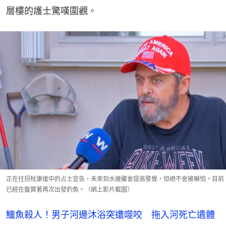
層樓的護士驚嘆圍觀。
正在拄拐杖康復中的占士宣告，未來到水邊雖會提高警覺，但絕不會被嚇怕，目前
已經在盤算著再次出發釣魚。（網上影片截圖）
鱷魚殺人！男子河邊沐浴突遭噬咬 拖入河死亡遺體