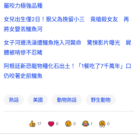
屬咬力極強品種
女兒出生僅2日！狠父為挽留小三 竟槍殺女友 再
將女嬰丟鱷魚河
女子河邊洗澡遭鱷魚拖入河斃命 驚悚影片曝光 屍
體被啃慘不忍睹
阿根廷新恐龍物種化石出土！「1餐吃了7千萬年」口
仍咬著史前鱷魚
熱話
美國
動物熱話
野生動物
17
0
0
1
0