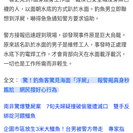
襪的人，以面朝水底的方式趴於水面。釣魚男立即聯
想到浮屍，嚇得急急通知警方要求協助。
警方接報迅速趕到現場，卻發現事件原是巨大烏龍。
原來該名趴於水面的男子是維修工人，事發時正處理
水底下的電焊工作，才會背部向天在水面載浮載沉，
一切也是工作所需而非輕生。
全文：
驚！釣魚客驚見海面「浮屍」　報警揭真身秒
尷尬　網民撐好心行為
南非驚爆雙屍案 7旬夫婦疑撞破偷獵遭滅口 雙手反
綁掟河餵鱷魚
企圖市區放生3米大鱷魚！台男被警方帶走 專家指