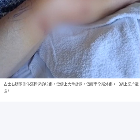
占士右腿兩側佈滿極深的咬傷，需縫上大量針數，但慶幸全屬外傷。（網上影片截
圖）