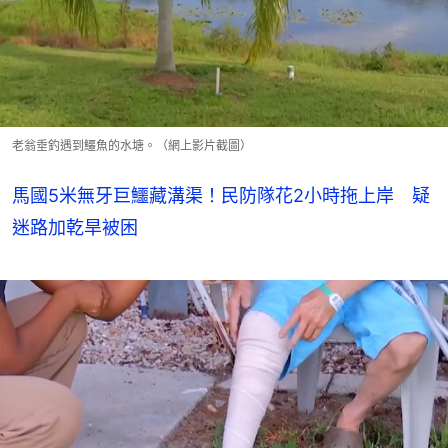
老翁垂釣遇到鱷魚的水塘。（網上影片截圖）
馬國5米無牙巨鱷藏溝渠！民防隊花2小時拖上岸 疑
迷路加乾旱被困