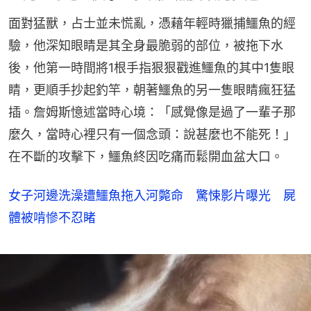
面對猛獸，占士並未慌亂，憑藉年輕時獵捕鱷魚的經
驗，他深知眼睛是其全身最脆弱的部位，被拖下水
後，他第一時間將1根手指狠狠戳進鱷魚的其中1隻眼
睛，更順手抄起釣竿，朝著鱷魚的另一隻眼睛瘋狂猛
插。詹姆斯憶述當時心境：「感覺像是過了一輩子那
麼久，當時心裡只有一個念頭：說甚麼也不能死！」
在不斷的攻擊下，鱷魚終因吃痛而鬆開血盆大口。
女子河邊洗澡遭鱷魚拖入河斃命 驚悚影片曝光 屍
體被啃慘不忍睹