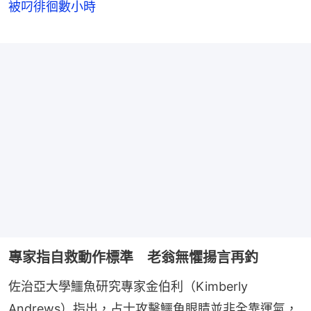
被叼徘徊數小時
專家指自救動作標準 老翁無懼揚言再釣
佐治亞大學鱷魚研究專家金伯利（Kimberly 
Andrews）指出，占士攻擊鱷魚眼睛並非全靠運氣，