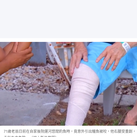
71歲老翁日前在自家後院運河悠閒釣魚時，竟意外引出鱷魚被咬，他右腿受重創，