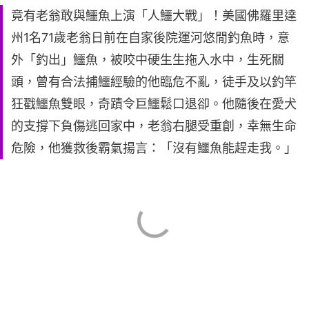
竟有老翁敢與鱷魚上演「人鱷大戰」！美國佛羅里達
州1名71歲老翁日前在自家後院運河悠閒釣魚時，意
外「釣出」鱷魚，被咬中硬生生拖入水中，生死關
頭，曾有合法捕鱷經驗的他臨危不亂，徒手及以釣竿
狂戳鱷魚雙眼，奇蹟令巨鱷鬆口退卻。他隨後在愛犬
的支撐下負傷逃回家中，老翁右腿受重創，幸無生命
危險，他獲救後霸氣揚言：「沒有鱷魚能趕走我。」