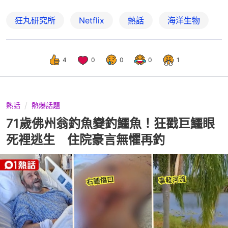
狂丸研究所
Netflix
熱話
海洋生物
4
0
0
0
1
熱話
熱爆話題
71歲佛州翁釣魚變釣鱷魚！狂戳巨鱷眼
死裡逃生 住院豪言無懼再釣