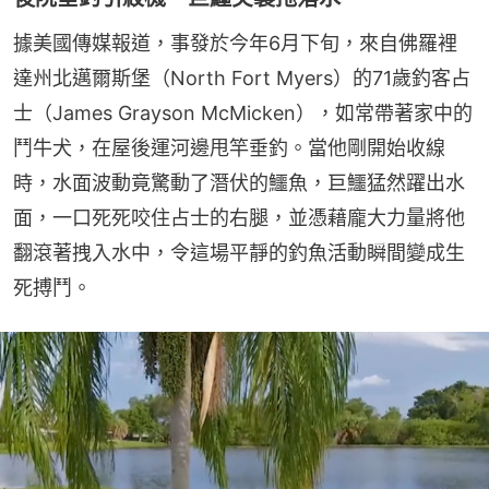
據美國傳媒報道，事發於今年6月下旬，來自佛羅裡
達州北邁爾斯堡（North Fort Myers）的71歲釣客占
士（James Grayson McMicken），如常帶著家中的
鬥牛犬，在屋後運河邊甩竿垂釣。當他剛開始收線
時，水面波動竟驚動了潛伏的鱷魚，巨鱷猛然躍出水
面，一口死死咬住占士的右腿，並憑藉龐大力量將他
翻滾著拽入水中，令這場平靜的釣魚活動瞬間變成生
死搏鬥。