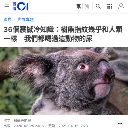
繁
|
简
國際
世界專題
36個震撼冷知識：樹熊指紋幾乎和人類
一樣 我們都喝過這動物的尿
撰文：
科學最前線
出版：
2020-08-25 20:16
更新：
2021-04-15 17:23