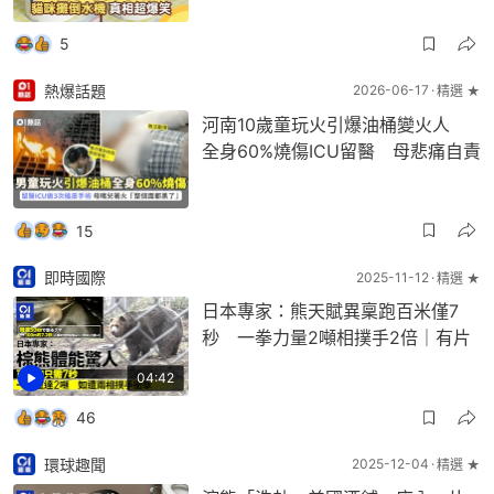
5
熱爆話題
2026-06-17
精選 ★
河南10歲童玩火引爆油桶變火人
全身60%燒傷ICU留醫 母悲痛自責
15
即時國際
2025-11-12
精選 ★
日本專家：熊天賦異稟跑百米僅7
秒 一拳力量2噸相撲手2倍｜有片
04:42
46
環球趣聞
2025-12-04
精選 ★