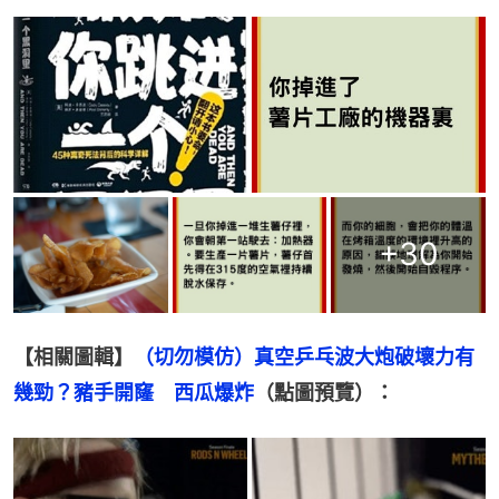
+
30
【相關圖輯】
（切勿模仿）真空乒乓波大炮破壞力有
幾勁？豬手開窿　西瓜爆炸
（點圖預覽）：