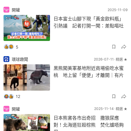
開罐
2025-11-09
日本富士山腳下現「黃金飲料瓶」
引熱議 記者打開一聞：差點嘔吐
5
環球趣聞
2026-07-11
精選 ★
黑熊闖美軍基地附近商場偷吃水蜜
桃 地上留「便便」才離開｜有片
12
開罐
2025-11-14
精選 ★
日本熊害各市出奇招 撒狼尿應
對！北海道狂殺棕熊 焚化爐唔夠