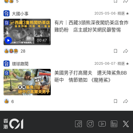
5
大國小事
2025-05-06
精選 ★
有片｜西藏3頭熊深夜闖奶茶店食炸
雞奶粉 店主感好笑網民籲警惕
00:47
28
環球趣聞
2025-06-07
精選 ★
美國男子打高爾夫 遭天降鯊魚BB
砸中 情節猶如 《龍捲鯊》
6