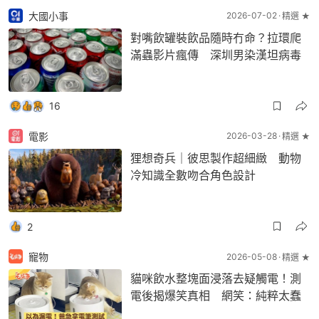
大國小事
2026-07-02
精選 ★
對嘴飲罐裝飲品隨時冇命？拉環爬
滿蟲影片瘋傳 深圳男染漢坦病毒
16
電影
2026-03-28
精選 ★
狸想奇兵｜彼思製作超細緻 動物
冷知識全數吻合角色設計
2
寵物
2026-05-08
精選 ★
貓咪飲水整塊面浸落去疑觸電！測
電後揭爆笑真相 網笑：純粹太蠢