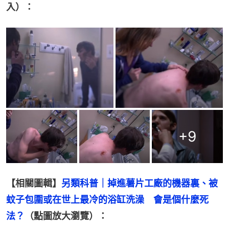
入）：
+
9
【相關圖輯】
另類科普｜掉進薯片工廠的機器裏、被
蚊子包圍或在世上最冷的浴缸洗澡　會是個什麼死
法？
（點圖放大瀏覽）：