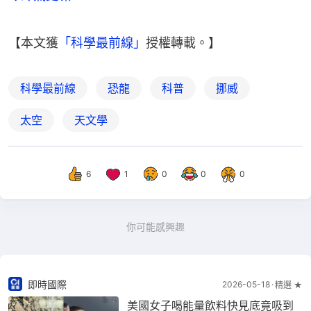
【本文獲
「科學最前線」
授權轉載。】
科學最前線
恐龍
科普
挪威
太空
天文學
6
1
0
0
0
你可能感興趣
即時國際
2026-05-18
精選 ★
美國女子喝能量飲料快見底竟吸到