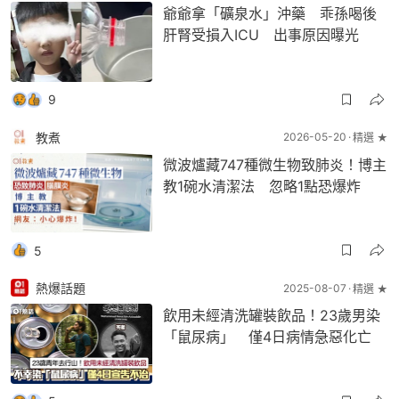
爺爺拿「礦泉水」沖藥 乖孫喝後
肝腎受損入ICU 出事原因曝光
9
教煮
2026-05-20
精選 ★
微波爐藏747種微生物致肺炎！博主
教1碗水清潔法 忽略1點恐爆炸
5
熱爆話題
2025-08-07
精選 ★
飲用未經清洗罐裝飲品！23歲男染
「鼠尿病」 僅4日病情急惡化亡