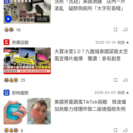
浣熊「洗劫」美國酒舖 店內一片
凌亂 疑醉倒廁所「大字形昏睡」
00:55
16
熱爆話題
2025-12-14
精選 ★
大寶冰室2.0？九龍城泰國菜館太空
風宣傳片瘋傳 獲讚：泰有創意
25
即時國際
2026-02-05
精選 ★
美國男童跟風TikTok挑戰 微波爐
加熱壓力球爆炸致二級燒傷險失明
9