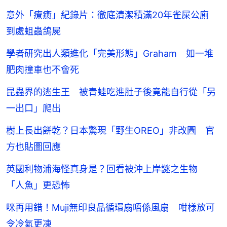
意外「療癒」紀錄片：徹底清潔積滿20年雀屎公廁
到處蛆蟲鴿屍
學者研究出人類進化「完美形態」Graham 如一堆
肥肉撞車也不會死
昆蟲界的逃生王 被青蛙吃進肚子後竟能自行從「另
一出口」爬出
樹上長出餅乾？日本驚現「野生OREO」非改圖 官
方也貼圖回應
英國利物浦海怪真身是？回看被沖上岸謎之生物
「人魚」更恐怖
咪再用錯！Muji無印良品循環扇唔係風扇 咁樣放可
令冷氣更凍