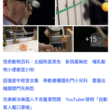
+
15
怪奇動物百科：北極熊是黑色 新西蘭無蛇 哺乳動
物小便都是21秒
超強家中密室合集 移動書櫃隱形門小兒科 要搵出
機關開門先夠型
完美解決美國人不肯戴罩問題 YouTuber發明「自動
幫人戴口罩槍」