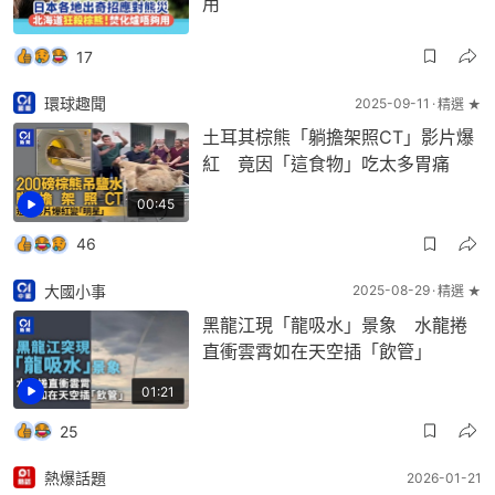
用
17
環球趣聞
2025-09-11
精選 ★
土耳其棕熊「躺擔架照CT」影片爆
紅 竟因「這食物」吃太多胃痛
00:45
46
大國小事
2025-08-29
精選 ★
黑龍江現「龍吸水」景象 水龍捲
直衝雲霄如在天空插「飲管」
01:21
25
熱爆話題
2026-01-21