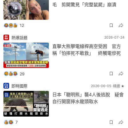
毛 剪開驚見「完整鼠屍」崩潰
12
熱爆話題
2026-07-24
直擊大熊攀電線桿高空受困 官方
稱「怕摔死不敢救」 終觸電慘死
29
即時國際
2026-06-05
精選 ★
日本「聰明熊」襲4人後逃脫 疑會
自行開窗擰水龍頭取水
7