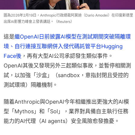
圖為2026年2月19日，Anthropic行政總裁阿莫迪（Dario Amodei）在印度新德里
出席AI影響力峰會上發表講話。（Reuters）
這是
繼OpenAI日前披露AI模型在測試期間突破隔離環
境、自行連接互聯網併入侵代碼託管平台Hugging 
Face後
，再有大型AI公司承認發生類似事件。
OpenAI其後又發現另外三起類似事故，並暫停相關測
試，以加強「沙盒」（sandbox，意指封閉且受控的
測試環境）隔離機制。
隨着Anthropic與OpenAI今年相繼推出更強大的AI模
型「Mythos」和「Sol」，業界對具備自主執行任務
能力的AI代理（AI agents）安全風險愈發擔憂。