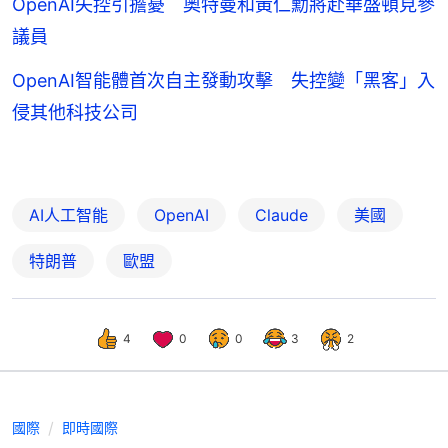
OpenAI失控引擔憂 奧特曼和黃仁勳將赴華盛頓見參
議員
OpenAI智能體首次自主發動攻擊 失控變「黑客」入
侵其他科技公司
AI人工智能
OpenAI
Claude
美國
特朗普
歐盟
4
0
0
3
2
國際
即時國際