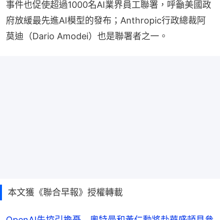
事件也促使超過1000名AI業界員工聯署，呼籲美國政
府放緩最先進AI模型的發布；Anthropic行政總裁阿
莫迪（Dario Amodei）也是聯署者之一。
本文獲《聯合早報》授權轉載
OpenAI失控引擔憂 奧特曼和黃仁勳將赴華盛頓見參