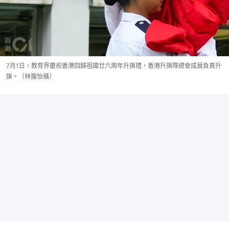
7月1日，教育界慶祝香港回歸祖國廿六周年升旗禮，香港升旗隊總會成員負責升
旗。（林靄怡攝）