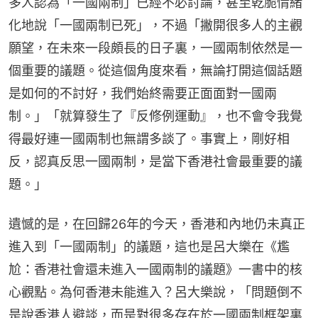
多人認為「一國兩制」已經不必討論，甚至乾脆情緒
化地說「一國兩制已死」，不過「撇開很多人的主觀
願望，在未來一段頗長的日子裏，一國兩制依然是一
個重要的議題。從這個角度來看，無論打開這個話題
是如何的不討好，我們始終需要正面面對一國兩
制。」「就算發生了『反修例運動』，也不會令我覺
得最好連一國兩制也無謂多談了。事實上，剛好相
反，認真反思一國兩制，是當下香港社會最重要的議
題。」
遺憾的是，在回歸26年的今天，香港和內地仍未真正
進入到「一國兩制」的議題，這也是呂大樂在《尷
尬：香港社會還未進入一國兩制的議題》一書中的核
心觀點。為何香港未能進入？呂大樂說，「問題倒不
是說香港人避談，而是對很多存在於一國兩制框架裏