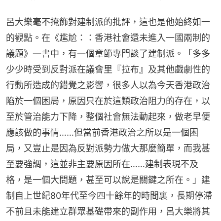
呂大樂毫不掩飾對建制派的批評，這也是他始終如一
的觀點。在《尷尬：：香港社會還未進入一國兩制的
議題》一書中，有一個章節專門談了建制派。「多多
少少時受到反對派在議會里『拉布』及其他戲劇性的
行動所造成的錯覺之影響，很多人以為今天香港政治
陷於一個困局，原因只在於這類政治阻力的存在，以
至於管治能力下降，整個社會無法動起來，做老早便
應該做的事情……但當前香港政治之所以是一個困
局，又豈止是因為反對派勢力做大那麼簡單，而我甚
至要強調，這並非主要原因所在……建制表現不及
格，是一個大問題，甚至可以說是關鍵之所在。」建
制自上世紀80年代至今四十餘年的時間裏，長期停滯
不前且未能建立群眾基礎帶來的副作用，呂大樂將其