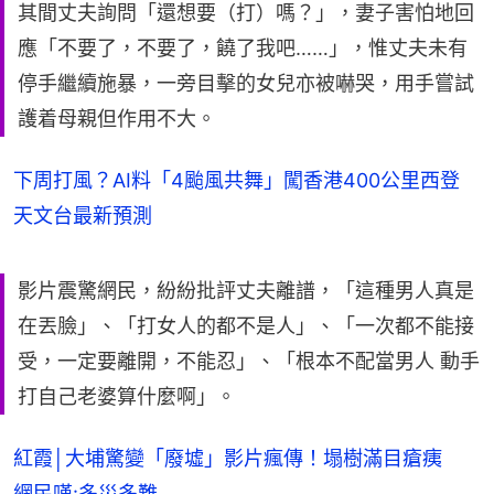
其間丈夫詢問「還想要（打）嗎？」，妻子害怕地回
應「不要了，不要了，饒了我吧……」，惟丈夫未有
停手繼續施暴，一旁目擊的女兒亦被嚇哭，用手嘗試
護着母親但作用不大。
下周打風？AI料「4颱風共舞」闖香港400公里西登
天文台最新預測
影片震驚網民，紛紛批評丈夫離譜，「這種男人真是
在丟臉」、「打女人的都不是人」、「一次都不能接
受，一定要離開，不能忍」、「根本不配當男人 動手
打自己老婆算什麼啊」。
紅霞│大埔驚變「廢墟」影片瘋傳！塌樹滿目瘡痍
網民嘆:多災多難