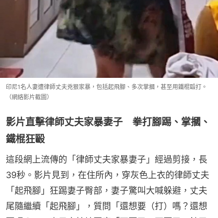
印尼1名人妻遭律師丈夫兇狠家暴，包括起飛腳、多次掌摑，甚至用鐵棍毆打。
（網絡影片截圖）
影片直擊律師丈夫家暴妻子 拳打腳踢、掌摑、
鐵棍狂毆
這段網上流傳的「律師丈夫家暴妻子」經過剪接，長
39秒。影片見到，在住所內，穿灰色上衣的律師丈夫
「起飛腳」狂踢妻子臀部，妻子驚叫大喊躲避，丈夫
尾隨繼續「起飛腳」，質問「還想要（打）嗎？還想