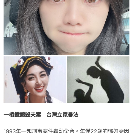
一樁鐵鎚殺夫案　台灣立家暴法
1993年一起刑事案件轟動全台。年僅22歲的鄧如雯因