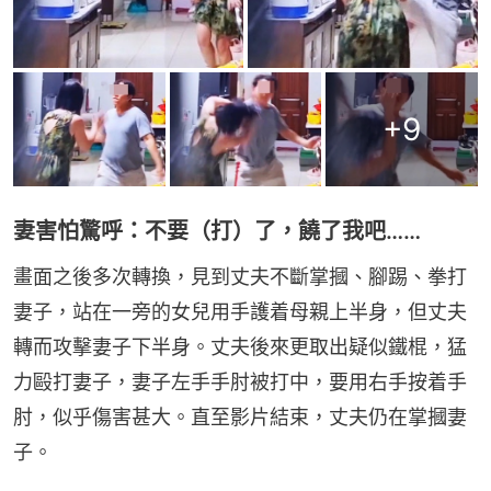
+
9
妻害怕驚呼：不要（打）了，饒了我吧……
畫面之後多次轉換，見到丈夫不斷掌摑、腳踢、拳打
妻子，站在一旁的女兒用手護着母親上半身，但丈夫
轉而攻擊妻子下半身。丈夫後來更取出疑似鐵棍，猛
力毆打妻子，妻子左手手肘被打中，要用右手按着手
肘，似乎傷害甚大。直至影片結束，丈夫仍在掌摑妻
子。