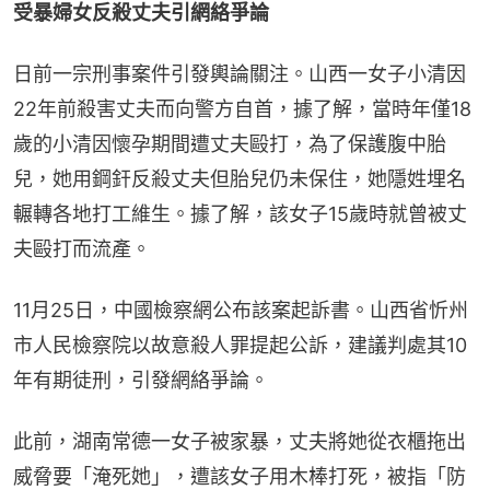
受暴婦女反殺丈夫引網絡爭論
日前一宗刑事案件引發輿論關注。山西一女子小清因
22年前殺害丈夫而向警方自首，據了解，當時年僅18
歲的小清因懷孕期間遭丈夫毆打，為了保護腹中胎
兒，她用鋼釬反殺丈夫但胎兒仍未保住，她隱姓埋名
輾轉各地打工維生。據了解，該女子15歲時就曾被丈
夫毆打而流產。
11月25日，中國檢察網公布該案起訴書。山西省忻州
市人民檢察院以故意殺人罪提起公訴，建議判處其10
年有期徒刑，引發網絡爭論。
此前，湖南常德一女子被家暴，丈夫將她從衣櫃拖出
威脅要「淹死她」，遭該女子用木棒打死，被指「防