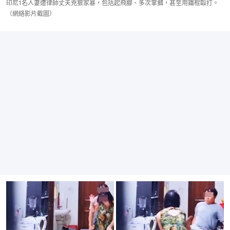
印尼1名人妻遭律師丈夫兇狠家暴，包括起飛腳、多次掌摑，甚至用鐵棍毆打。
（網絡影片截圖）