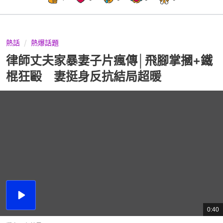
熱話
熱爆話題
律師丈夫家暴妻子片瘋傳│飛腳掌摑+鐵
棍狂毆 妻挺身反抗結局超暖
播
放
0:40
總
影
共
片