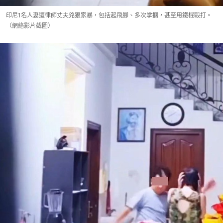
印尼1名人妻遭律師丈夫兇狠家暴，包括起飛腳、多次掌摑，甚至用鐵棍毆打。
（網絡影片截圖）