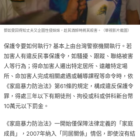
鄧如雯因得知丈夫又企圖性侵妹妹，趁其酒醉時將其殺害。（華視影片截圖）
保護令要如何執行? 基本上由台灣警察機關執行。若
加害人有違反民事保護令，如騷擾、跟蹤、聯絡被害
人等行為；得命加害人遷出特定居所、遠離特定場
所、命加害人完成相關處遇或輔導課程等命令時，依
《家庭暴力防治法》第61條的規定，構成違反保護令
罪，得處三年以下有期徒刑、拘役或科或併科新台幣
10萬元以下罰金。
《家庭暴力防治法》一開始僅保障法律定義的「家庭
成員」，2007年納入「同居關係」情侶，即使沒有結