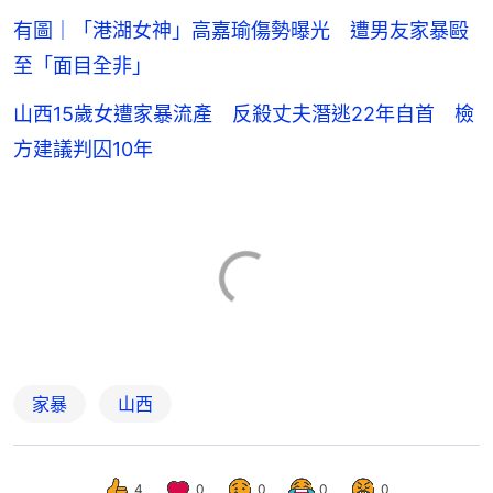
有圖｜「港湖女神」高嘉瑜傷勢曝光 遭男友家暴毆
至「面目全非」
山西15歲女遭家暴流產 反殺丈夫潛逃22年自首 檢
方建議判囚10年
家暴
山西
4
0
0
0
0