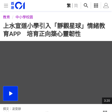
繁
|
简
教育
中小學校園
上水宣道小學引入「靜觀星球」情緒教
育APP 培育正向築心靈韌性
播
放
3:20
總
影
共
片
時
撰文：
凌雯靜
間