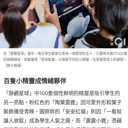
在「靜觀星球」當中，每位學生都會化身為一個星球的主人，只要每天進行15分鐘
的靜觀練習，就能獲得「星球能量」以換取不同的小精靈，及發展星球上的建築。
（鄭子峰攝）
百隻小精靈成情緒夥伴
「靜觀星球」中100隻個性鮮明的精靈是吸引學生的
另一亮點。粉紅色的「陶葉靈鹿」因可愛外形和葉子
裝飾備受青睞，圓胖胖的「安安紅貓」則因「一看就
讓人放鬆」成為學生人氣之選，而「露露小鹿」憑藉