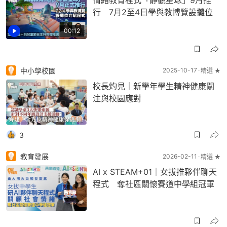
情緒教育程式「靜觀星球」9月推
行 7月2至4日學與教博覽設攤位
00:12
中小學校園
2025-10-17
精選 ★
校長灼見｜新學年學生精神健康關
注與校園應對
3
教育發展
2026-02-11
精選 ★
AI x STEAM+01｜女拔推夥伴聊天
程式 奪社區關懷賽道中學組冠軍