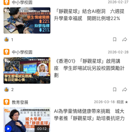
中小學校園
2026-02-27
「靜觀星球」結合AI樹洞 六週提
升學童幸福感 開朗比例增22%
1
中小學校園
2026-02-28
《香港01》「靜觀星球」啟用講
座 學生即場試玩另設校園獎勵計
劃
2
教育發展
2026-03-18
精選 ★
AI為學童情緒健康帶來挑戰 城大
學者推「靜觀星球」助培養抗逆力
00:12