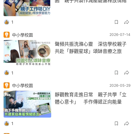
園 親子共製作減壓鍵盤釋放情緒
1
中小學校園
2026-07-14
聲頻共振洗滌心靈 深信學校親子
共赴「靜觀星球」頌缽音療之旅
1
中小學校園
2026-05-29
靜觀教育走進日常 親子共學「立
體心意卡」 手作傳遞正向能量
1