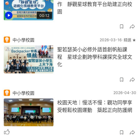
作 靜觀星球教育平台助建正向校
園
00:12
中小學校園
2026-03-16
精選 ★
聖若瑟英小必修外語首創帆船課
程 星球企劃跨學科課探究全球文
化
中小學校園
2026-04-30
校園天地｜慢活不慢：觀功同學享
受輕鬆校園運動 築起正向防護網