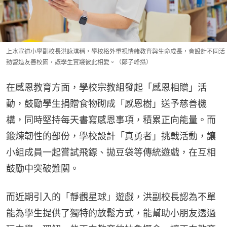
上水宣道小學副校長洪詠琪稱，學校格外重視情緒教育與生命成長，會設計不同活
動營造友善校園，讓學生實踐彼此相愛。（鄭子峰攝）
在感恩教育方面，學校宗教組發起「感恩相贈」活
動，鼓勵學生捐贈食物砌成「感恩樹」送予慈善機
構，同時堅持每天書寫感恩事項，積累正向能量。而
鍛煉韌性的部份，學校設計「真勇者」挑戰活動，讓
小組成員一起嘗試飛鏢、拋豆袋等傳統遊戲，在互相
鼓勵中突破難關。
而近期引入的「靜觀星球」遊戲，洪副校長認為不單
能為學生提供了獨特的放鬆方式，能幫助小朋友透過