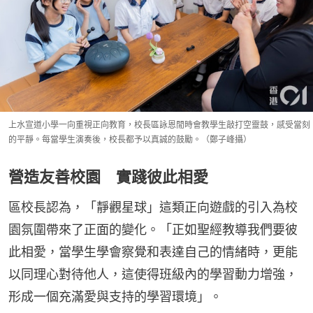
上水宣道小學一向重視正向教育，校長區詠恩閒時會教學生敲打空靈鼓，感受當刻
的平靜。每當學生演奏後，校長都予以真誠的鼓勵。（鄭子峰攝）
營造友善校園 實踐彼此相愛
區校長認為，「靜觀星球」這類正向遊戲的引入為校
園氛圍帶來了正面的變化。「正如聖經教導我們要彼
此相愛，當學生學會察覺和表達自己的情緒時，更能
以同理心對待他人，這使得班級內的學習動力增強，
形成一個充滿愛與支持的學習環境」。