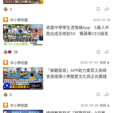
3
中小學校園
2025-10-18
高雷中學學生憑情緒App 5萬人中
跑出成全球前50 獲蘋果CEO接見
28
中小學校園
2025-07-02
精選 ★
「靜觀星球」APP助力東莞工商總
會張煌偉小學關愛文化與正向實踐
06:41
6
中小學校園
2025-06-26
精選 ★