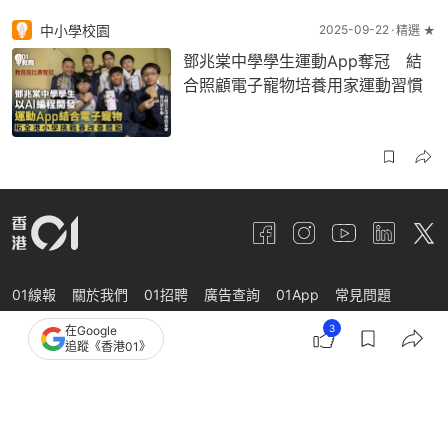
中小學校園
2025-09-22
精選 ★
鄧兆棠中學學生運動App奪冠 結
合照顧電子寵物培養用家運動習慣
01線報
關於我們
01招聘
廣告查詢
01App
常見問題
3
聯絡我們
私隱聲明
條款及細則
在Google
追蹤《香港01》
香港01有限公司版權所有 ©
2026