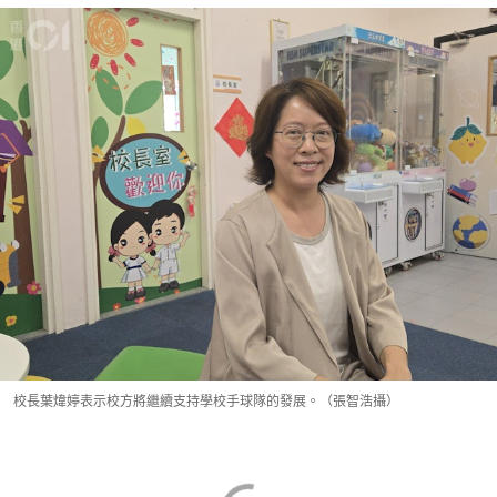
校長葉煒婷表示校方將繼續支持學校手球隊的發展。（張智浩攝）