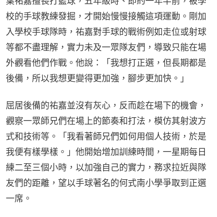
葉祐嘉擅長打籃球，五年級時、即約一年半前，被學
校的手球教練發掘，才開始慢慢接觸這項運動。剛加
入學校手球隊時，祐嘉對手球的戰術例如走位或射球
等都不盡理解，實力未及一眾隊友們，導致只能在場
外觀看他們作戰。他說：「我想打正選，但長期都是
後備，所以我想更變得更加強，腳步更加快。」
屈居後備的祐嘉並沒有灰心，反而趁在場下的機會，
觀察一眾師兄們在場上的節奏和打法，模仿其射波方
式和技術等。「我看著師兄們如何用個人技術，於是
我便有樣學樣。」他開始增加訓練時間，一星期每日
練二至三個小時，以加強自己的實力，務求拉近與隊
友們的距離，望以手球著名的何式南小學爭取到正選
一席。