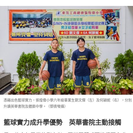
憑藉出色籃球實力，張煌偉小學六年級畢業生劉文傑（左）及何穎妮（右），分別
升讀英華書院及體藝中學。（鄧倩螢攝）
籃球實力成升學優勢 英華書院主動接觸