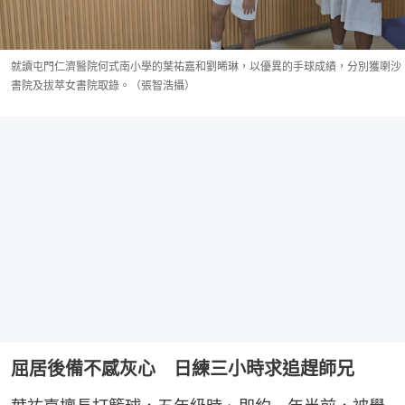
就讀屯門仁濟醫院何式南小學的葉祐嘉和劉晞琳，以優異的手球成績，分別獲喇沙
書院及拔萃女書院取錄。（張智浩攝）
屈居後備不感灰心 日練三小時求追趕師兄