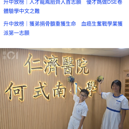
升中放榜｜人才龍鳳胎齊入首志願 優才媽做DSE卷
體驗學中文之難
升中放榜｜獲弟捐骨髓重獲生命 血癌生奮戰學業獲
派第一志願