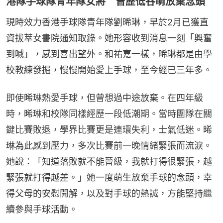
港隊手球隊青年隊女將 曾歷低谷萌放棄念頭
現時效力香港手球隊青年隊劉晞琳，早於2月已獲直
資拔萃女書院通知取錄。她形容收到消息一刻「興奮
到喊」，感到喜出望外。和祐嘉一樣，晞琳都是由學
校教練發掘，慢慢開始愛上手球，至今經已三年多。
即使晞琳熱愛手球，但曾想過中途放棄。在四年級
時，晞琳和校隊同樣經歷一段低潮期。當時團隊在關
鍵比賽敗退，學界比賽更是連環失利，士氣低迷。晞
琳為此感到壓力，多次比賽前一晚情緒緊張而流淚。
她說：「知道落敗就不能晉級，我就打得很緊張，越
緊張就打得越差。」她一度萌生放棄手球的念頭，幸
得父母的安慰開解，以及對手球的熱誠，方能堅持繼
續參與手球活動。