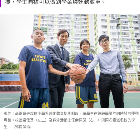
援，學生同樣可以做到學業與運動並重。
東莞工商總會張煌偉小學系統化體育培訓制度，讓學生在兼顧學業的同時發展運動
專長。校長梁偉基（左二）及課外活動主任余佩茵（右一）與兩名獲派名校的學
生。（鄧倩螢攝）