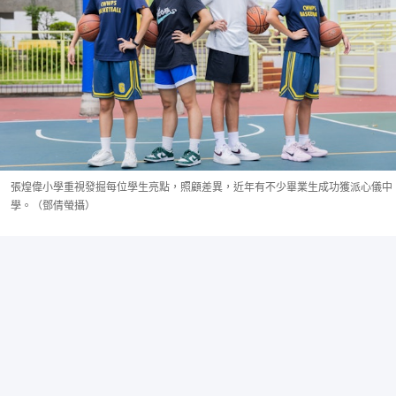
張煌偉小學重視發掘每位學生亮點，照顧差異，近年有不少畢業生成功獲派心儀中
學。（鄧倩螢攝）