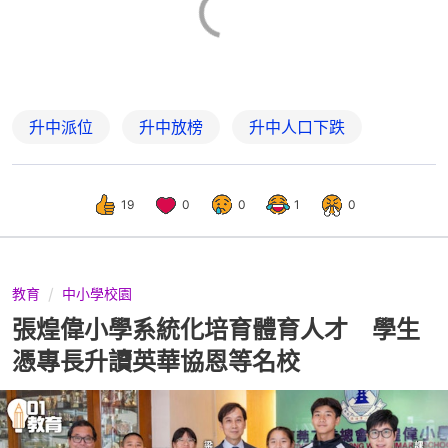
升中派位
升中放榜
升中人口下跌
19
0
0
1
0
教育
中小學校園
張煌偉小學系統化培育體育人才 學生
憑專長升讀英華協恩等名校