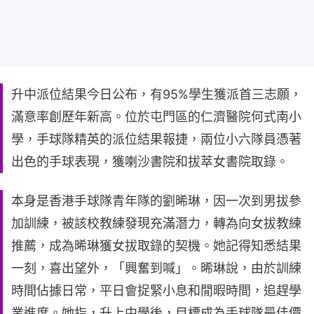
升中派位結果今日公布，有95%學生獲派首三志願，
滿意率創歷年新高。位於屯門區的仁濟醫院何式南小
學，手球隊精英的派位結果報捷，兩位小六隊員憑著
出色的手球表現，獲喇沙書院和拔萃女書院取錄。
本身是香港手球隊青年隊的劉晞琳，因一次到男拔參
加訓練，被該校教練發現充滿潛力，轉為向女拔教練
推薦，成為晞琳獲女拔取錄的契機。她記得知悉結果
一刻，喜出望外，「興奮到喊」。晞琳說，由於訓練
時間佔據日常，平日會捉緊小息和閒暇時間，追趕學
業進度。她指，升上中學後，目標成為手球隊最佳價