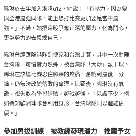
晞琳於去年加入港隊u12，她說：「有壓力，因為要
與全港最強同隊，能上場打比賽更加要是當中最
強。」不過，她把這股爭奪正選的壓力，化為鬥心，
更為努力的去段練自己。
晞琳曾經跟隨港隊到捷克和台灣比賽，其中一次對陣
台灣隊，可惜實力懸殊，被台灣隊「大炒」數十球。
晞琳在該場比賽忍住腳踝的疼痛，奮戰到最後一分
鐘，仍無法改變落敗的命運。比賽後，晞琳沒有氣
餒，視失敗為學習經驗，越戰越強，「見識不少，例
如得知歐洲球隊會利用身形，台灣球隊則以體能佔
優。」
參加男拔訓練 被教練發現潛力 推薦予女