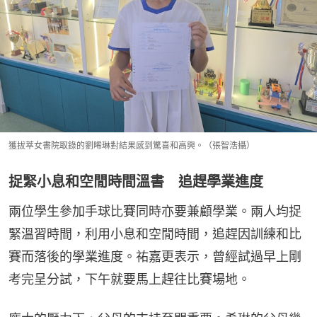
獲拔萃女書院取錄的劉晞琳對結果感到驚喜和高興。（張智浩攝）
捉緊小息和空閒時間溫書 追趕學業進度
兩位學生參加手球比賽同時亦要兼顧學業。兩人均捉
緊溫習時間，利用小息和空閒時間，追趕因訓練和比
賽而落後的學業進度。祐嘉更表示，曾經試過早上剛
考完呈分試，下午就要馬上趕往比賽場地。