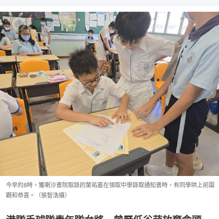
今早約8時，獲喇沙書院取錄的葉祐嘉在領取中學錄取通知書時，有同學哄上前圍
觀和恭喜。（張智浩攝）