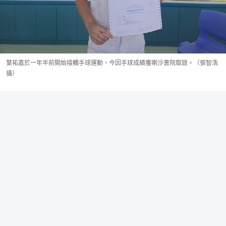
葉祐嘉於一年半前開始接觸手球運動，今因手球成績獲喇沙書院取錄。（張智浩
攝）