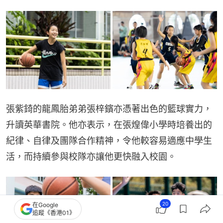
張紫錡的龍鳳胎弟弟張梓鑌亦憑著出色的籃球實力，
升讀英華書院。他亦表示，在張煌偉小學時培養出的
紀律、自律及團隊合作精神，令他較容易適應中學生
活，而持續參與校隊亦讓他更快融入校園。
20
在Google
追蹤《香港01》