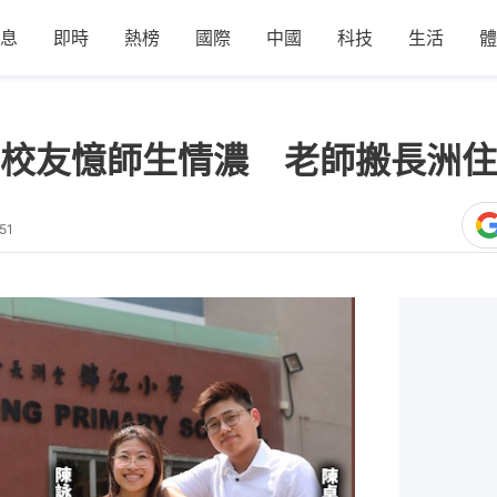
息
即時
熱榜
國際
中國
科技
生活
體
校友憶師生情濃 老師搬長洲住
51