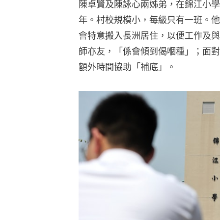
陳卓賢及陳詠心兩姊弟，在錦江小學
年。村校規模小，每級只有一班。他
會特意搬入長洲居住，以便工作及與
師亦友，「係會傾到偈嗰種」；面對
額外時間協助「補底」。