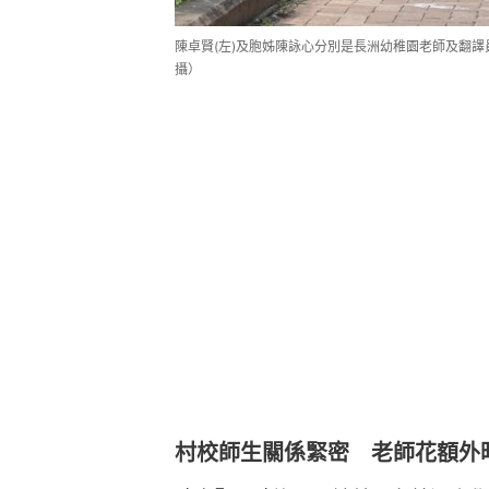
陳卓賢(左)及胞姊陳詠心分別是長洲幼稚園老師及翻
攝）
村校師生關係緊密 老師花額外