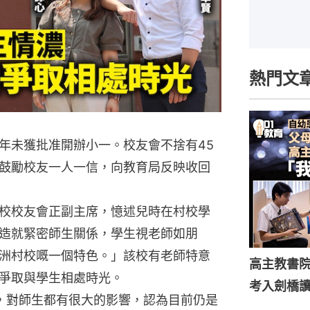
熱門文
年未獲批准開辦小一。校友會不捨有45
鼓勵校友一人一信，向教育局反映收回
校校友會正副主席，憶述兒時在村校學
造就緊密師生關係，學生視老師如朋
洲村校嘅一個特色。」該校有老師特意
高主教書
爭取與學生相處時光。
考入劍橋
，對師生都有很大的影響，認為目前仍是