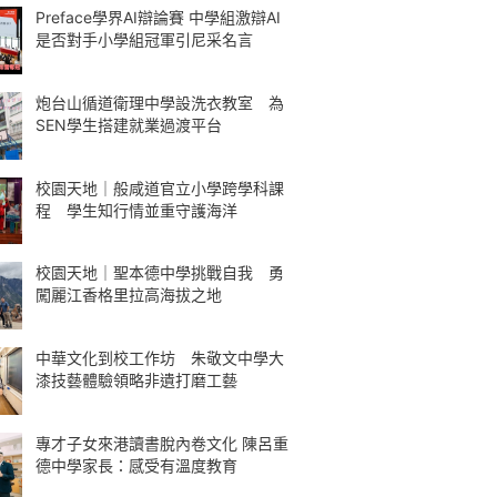
Preface學界AI辯論賽 中學組激辯AI
是否對手小學組冠軍引尼采名言
炮台山循道衛理中學設洗衣教室 為
SEN學生搭建就業過渡平台
校園天地｜般咸道官立小學跨學科課
程 學生知行情並重守護海洋
校園天地｜聖本德中學挑戰自我 勇
闖麗江香格里拉高海拔之地
中華文化到校工作坊 朱敬文中學大
漆技藝體驗領略非遺打磨工藝
專才子女來港讀書脫內卷文化 陳呂重
德中學家長：感受有溫度教育