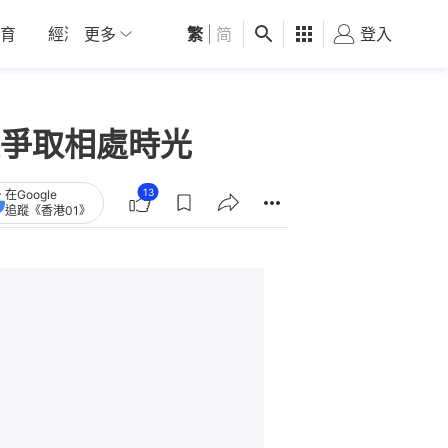
育
經濟
更多
01深圳
繁
觀點
|
简
健康
好食玩飛
登入
女
爭取相處時光
13
在Google
追蹤《香港01》