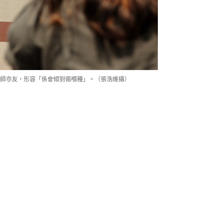
師亦友，形容「係會傾到偈嗰種」。（張浩維攝）