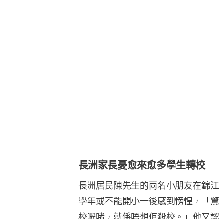
長洲家長憂愈來愈多學生轉校
長洲居民陳先生的兩名小朋友在錦江
學年或不能開小一後感到㥬惶，「驚
校嘅啫，就係唔想佢殺校。」他又認