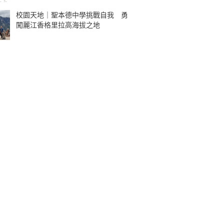
校園天地｜聖本德中學挑戰自我 勇
闖麗江香格里拉高海拔之地