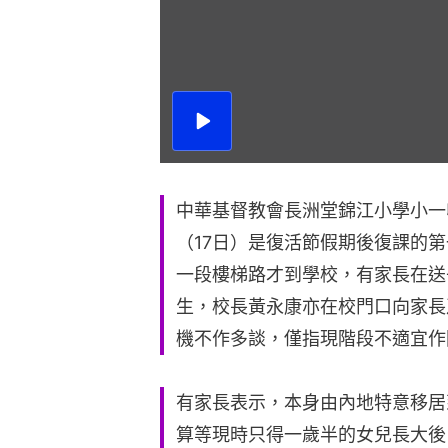
播
放
影
片
中華基督教會長洲堂錦江小學小一
（17日）是復活節假期後復課的
一段樓梯路才到學校，有家長在送
生，校長黃永康亦在校門口向家長
機不作多談，僅指現階段不適宜作
有家長表示，本身由內地特意移居
算等現時只得一歲半的女兒長大後