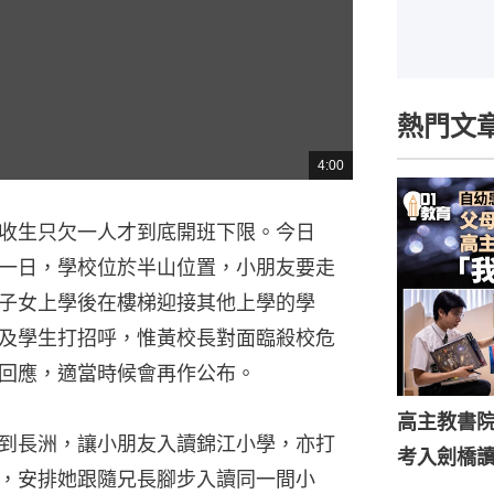
熱門文
4:00
總
共
時
間
收生只欠一人才到底開班下限。今日
第一日，學校位於半山位置，小朋友要走
子女上學後在樓梯迎接其他上學的學
及學生打招呼，惟黃校長對面臨殺校危
回應，適當時候會再作公布。
高主教書
到長洲，讓小朋友入讀錦江小學，亦打
考入劍橋
，安排她跟隨兄長腳步入讀同一間小