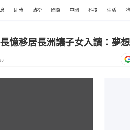
息
即時
熱榜
國際
中國
科技
生活
體
長憶移居長洲讓子女入讀：夢想
36