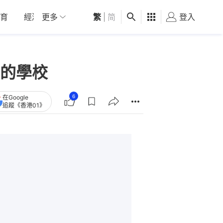
育
經濟
更多
01深圳
繁
觀點
|
简
健康
好食玩飛
登入
女
的學校
6
在Google
追蹤《香港01》