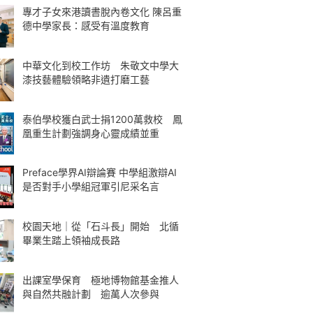
專才子女來港讀書脫內卷文化 陳呂重
德中學家長：感受有溫度教育
中華文化到校工作坊 朱敬文中學大
漆技藝體驗領略非遺打磨工藝
泰伯學校獲白武士捐1200萬救校 鳳
凰重生計劃強調身心靈成績並重
Preface學界AI辯論賽 中學組激辯AI
是否對手小學組冠軍引尼采名言
校園天地｜從「石斗長」開始 北循
畢業生踏上領袖成長路
出課室學保育 極地博物館基金推人
與自然共融計劃 逾萬人次參與