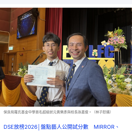
保良局羅氏基金中學首名超級狀元黃樂彥與校長孫嘉俊。（林子慰攝）
DSE放榜2026│盤點藝人公開試分數 MIRROR、