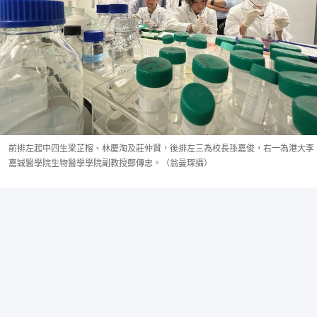
前排左起中四生梁芷榕、林慶淘及莊仲賢，後排左三為校長孫嘉俊，右一為港大李
嘉誠醫學院生物醫學學院副教授鄭傳忠。（翁曼琛攝）