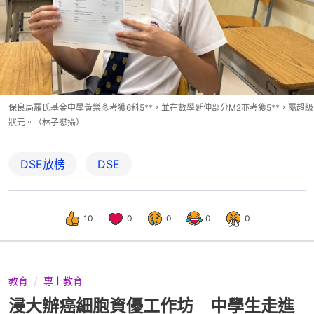
保良局羅氏基金中學黃樂彥考獲6科5**，並在數學延伸部分M2亦考獲5**，屬超級
狀元。（林子慰攝）
DSE放榜
DSE
10
0
0
0
0
教育
專上教育
浸大辦癌細胞資優工作坊 中學生走進