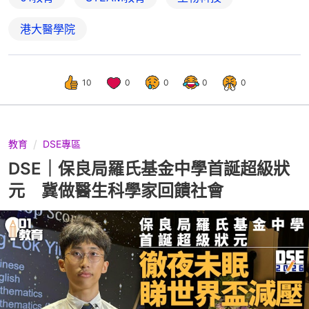
港大醫學院
10
0
0
0
0
教育
DSE專區
DSE｜保良局羅氏基金中學首誕超級狀
元 冀做醫生科學家回饋社會