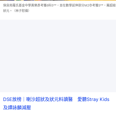
保良局羅氏基金中學黃樂彥考獲6科5**，並在數學延伸部分M2亦考獲5**，屬超級
狀元。（林子慰攝）
DSE放榜｜喇沙超狀及狀元料讀醫 愛聽Stray Kids
及譚詠麟減壓