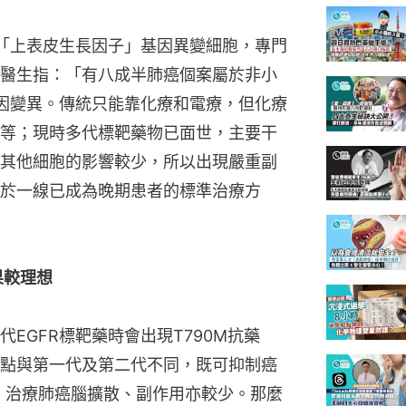
的「上表皮生長因子」基因異變細胞，專門
醫生指：「有八成半肺癌個案屬於非小
基因變異。傳統只能靠化療和電療，但化療
等；現時多代標靶藥物已面世，主要干
其他細胞的影響較少，所以出現嚴重副
於一線已成為晚期患者的標準治療方
果較理想
EGFR標靶藥時會出現T790M抗藥
點與第一代及第二代不同，既可抑制癌
胞、治療肺癌腦擴散、副作用亦較少。那麼