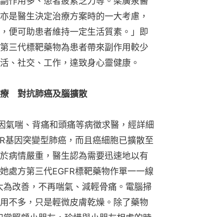
副作用多、患者疲累乏力等。梁廣泉醫
亦是醫生決定治療方案時的一大考慮，
，便可助患者維持一定生活質素。」即
第三代標靶藥物為患者帶來副作用較少
活、社交、工作，達致身心靈健康。
療　對抗肺癌及腦擴散
今年因氣喘、背痛和頭痛等病徵求醫，經詳細
FR基因突變型肺癌，而且癌細胞已擴散至
於病情嚴重，醫生認為需要迅速地以有
她處方第三代EGFR標靶藥物作單一一線
已大為改善，不再喘氣、減輕骨痛。電腦掃
用不多，只是輕微皮膚乾燥。除了藥物