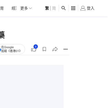
育
經濟
更多
01深圳
繁
觀點
|
简
健康
好食玩飛
登入
女
藥
8
在Google
追蹤《香港01》