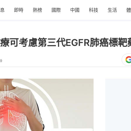
息
即時
熱榜
國際
中國
科技
生活
體
療可考慮第三代EGFR肺癌標靶
59