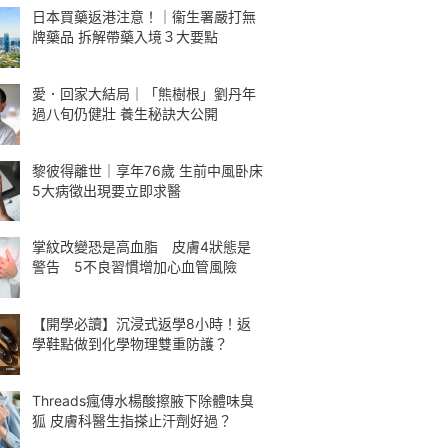
日本買藥返港注意！｜衞生署嚴打無
牌藥品 拆解帶藥入境３大要點
愛．回家大結局｜「熊樹根」劉丹年
過八旬仍健壯 養生秘訣大公開
黎彼得離世｜享年76歲 生前中風卧床
5大病徵出現要立即求醫
掌紋改變恐是高血脂 皮膚4狀態是
警告 5不良習慣增加心血管風險
【開學必讀】沉浸式返學8小時！返
學鞋點做到化學物理雙重防護？
Threads瘋傳水楊酸擦腋下除體味臭
狐 皮膚科醫生指搽止汗劑好過？