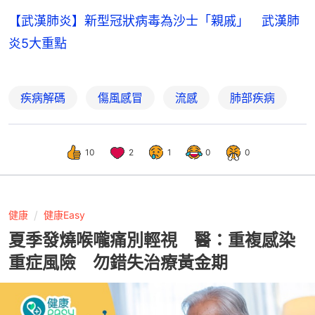
【武漢肺炎】新型冠狀病毒為沙士「親戚」 武漢肺
炎5大重點
疾病解碼
傷風感冒
流感
肺部疾病
10
2
1
0
0
健康
健康Easy
夏季發燒喉嚨痛別輕視 醫：重複感染
重症風險 勿錯失治療黃金期