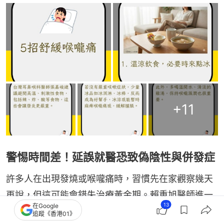
+
11
警惕時間差！延誤就醫恐致偽陰性與併發症
許多人在出現發燒或喉嚨痛時，習慣先在家觀察幾天
再說，但這可能會錯失治療黃金期。賴重旭醫師進一
13
在Google
步提醒到，常見的病毒感染：如新冠病毒的抗病毒藥
追蹤《香港01》