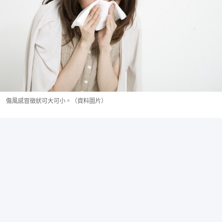
傷風感冒徵狀可大可小。（資料圖片）