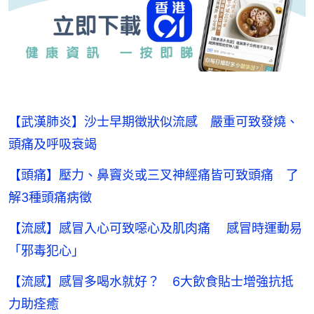
【武漢肺炎】沙士早期徵狀似流感 嚴重可致發燒、
頭痛及呼吸衰竭
【頭痛】壓力、鼻竇炎或三叉神經痛皆可致頭痛 了
解3種頭痛病徵
【流感】感冒入心可致噁心及肌肉痛 感冒時運動易
「邪毒犯心」
【流感】感冒多喝水就好？ 6大飲食貼士增強抗抵
力助痊癒