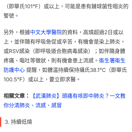
（即華氏101°F）或以上，可能是患有鏈球菌性咽炎的
警號。
另外，根據
中文大學醫院
的資料，高燒超過2日或以
上，並伴隨有呼吸急促或辛苦，有機會是染上肺炎，
或RSV感染（即呼吸道合胞病毒感染）；如伴隨身體
疼痛、嘔吐等徵狀，則有機會患上流感。
衛生署衛生
防護中心
 提醒，如體温持續保持攝氏38.1℃（即華氏
100.5°F）或以上，要立即求醫。
相關文章：
【武漢肺炎】頭痛有咳即中肺炎？一文教
你分清肺炎、流感、感冒
3. 持續低燒