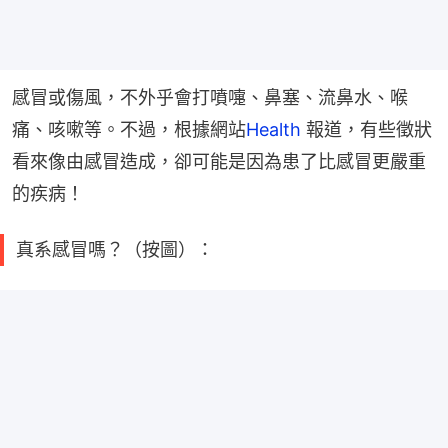
感冒或傷風，不外乎會打噴嚏、鼻塞、流鼻水、喉
痛、咳嗽等。不過，根據網站
Health
 報道，有些徵狀
看來像由感冒造成，卻可能是因為患了比感冒更嚴重
的疾病！
真系感冒嗎？（按圖）：